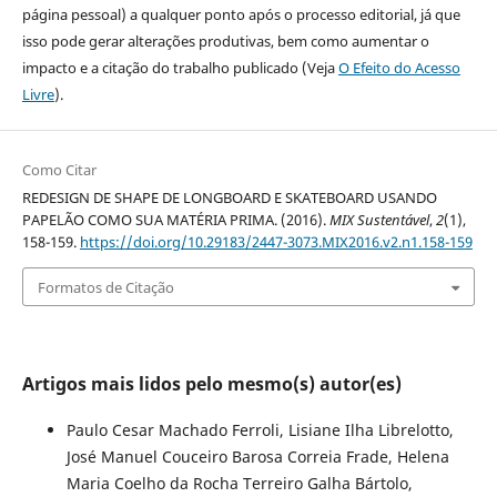
página pessoal) a qualquer ponto após o processo editorial, já que
isso pode gerar alterações produtivas, bem como aumentar o
impacto e a citação do trabalho publicado (Veja
O Efeito do Acesso
Livre
).
Como Citar
REDESIGN DE SHAPE DE LONGBOARD E SKATEBOARD USANDO
PAPELÃO COMO SUA MATÉRIA PRIMA. (2016).
MIX Sustentável
,
2
(1),
158-159.
https://doi.org/10.29183/2447-3073.MIX2016.v2.n1.158-159
Formatos de Citação
Artigos mais lidos pelo mesmo(s) autor(es)
Paulo Cesar Machado Ferroli, Lisiane Ilha Librelotto,
José Manuel Couceiro Barosa Correia Frade, Helena
Maria Coelho da Rocha Terreiro Galha Bártolo,