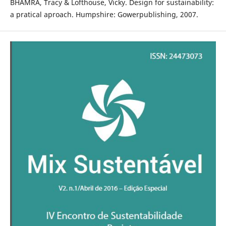
BHAMRA, Tracy & Lofthouse, Vicky. Design for sustainability:
a pratical aproach. Humpshire: Gowerpublishing, 2007.