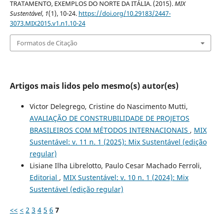
TRATAMENTO, EXEMPLOS DO NORTE DA ITÁLIA. (2015).
MIX
Sustentável
,
1
(1), 10-24.
https://doi.org/10.29183/2447-
3073.MIX2015.v1.n1.10-24
Formatos de Citação
Artigos mais lidos pelo mesmo(s) autor(es)
Victor Delegrego, Cristine do Nascimento Mutti,
AVALIAÇÃO DE CONSTRUBILIDADE DE PROJETOS
BRASILEIROS COM MÉTODOS INTERNACIONAIS
,
MIX
Sustentável: v. 11 n. 1 (2025): Mix Sustentável (edição
regular)
Lisiane Ilha Librelotto, Paulo Cesar Machado Ferroli,
Editorial
,
MIX Sustentável: v. 10 n. 1 (2024): Mix
Sustentável (edição regular)
<<
<
2
3
4
5
6
7