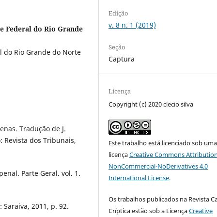
Edição
v. 8 n. 1 (2019)
de Federal do Rio Grande
Seção
l do Rio Grande do Norte
Captura
Licença
Copyright (c) 2020 clecio silva
enas. Tradução de J.
o: Revista dos Tribunais,
Este trabalho está licenciado sob um
licença
Creative Commons Attribution
NonCommercial-NoDerivatives 4.0
nal. Parte Geral. vol. 1.
International License
.
Os trabalhos publicados na Revista C
Saraiva, 2011, p. 92.
Críptica estão sob a Licença
Creative