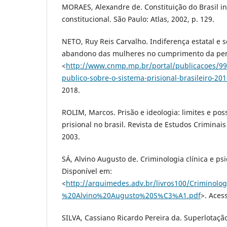
MORAES, Alexandre de. Constituição do Brasil in
constitucional. São Paulo: Atlas, 2002, p. 129.
NETO, Ruy Reis Carvalho. Indiferença estatal e so
abandono das mulheres no cumprimento da pen
<
http://www.cnmp.mp.br/portal/publicacoes/994
publico-sobre-o-sistema-prisional-brasileiro-20
2018.
ROLIM, Marcos. Prisão e ideologia: limites e pos
prisional no brasil. Revista de Estudos Criminais
2003.
SÁ, Alvino Augusto de. Criminologia clínica e psi
Disponível em:
<
http://arquimedes.adv.br/livros100/Crimino
%20Alvino%20Augusto%20S%C3%A1.pdf
>. Aces
SILVA, Cassiano Ricardo Pereira da. Superlotação