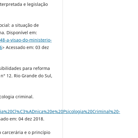
terpretada e legislação
cial: a situação de
a. Disponível em:
8-a-visao-do-ministerio-
16
> Acessado em: 03 dez
sibilidades para reforma
 n° 12. Rio Grande do Sul,
cologia criminal.
logia%20Cl%C3%ADnica%20e%20Psicologia%20Criminal%20-
sado em: 04 dez 2018.
 carcerária e o princípio