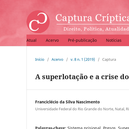
Atual
Acervo
Pré-publicação
Notícias
Início
/
Acervo
/
v. 8 n. 1 (2019)
/
Captura
A superlotação e a crise d
Franciclécio da Silva Nascimento
Universidade Federal do Rio Grande do Norte, Natal, Ri
Palavras-chave:
Sistema prisional, Presos, Supe