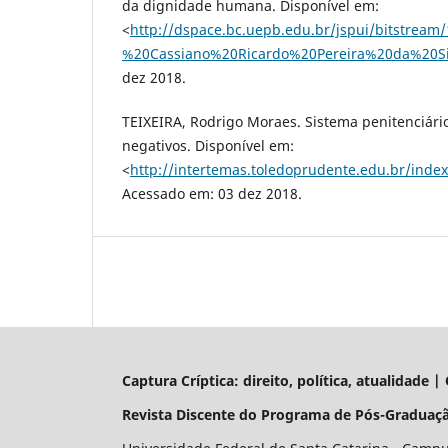
da dignidade humana. Disponível em:
<
http://dspace.bc.uepb.edu.br/jspui/bitstrea
%20Cassiano%20Ricardo%20Pereira%20da%20Si
dez 2018.
TEIXEIRA, Rodrigo Moraes. Sistema penitenciário
negativos. Disponível em:
<
http://intertemas.toledoprudente.edu.br/index
Acessado em: 03 dez 2018.
Captura Críptica: direito, política, atualidade 
Revista Discente do Programa de Pós-Graduaçã