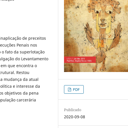
inaplicação de preceitos
xecuções Penais nos
o fato da superlotação
ulgação do Levantamento
o em que encontra o
trutural. Restou
 a mudança da atual
lítica e interesse da
PDF
os objetivos da pena
ulação carcerária
Publicado
2020-09-08