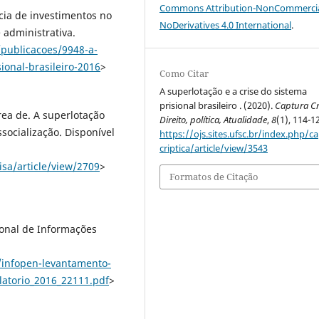
Commons Attribution-NonCommercia
ia de investimentos no
NoDerivatives 4.0 International
.
 administrativa.
publicacoes/9948-a-
ional-brasileiro-2016
>
Como Citar
A superlotação e a crise do sistema
prisional brasileiro . (2020).
Captura Cr
rea de. A superlotação
Direito, política, Atualidade
,
8
(1), 114-1
ssocialização. Disponível
https://ojs.sites.ufsc.br/index.php/c
criptica/article/view/3543
isa/article/view/2709
>
Formatos de Citação
ional de Informações
s/infopen-levantamento-
latorio_2016_22111.pdf
>