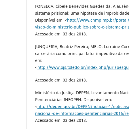
FONSECA, Cibele Benevides Guedes da. A ausênc
sistema prisional: uma hipótese de improbidade
Disponível em: <
http://www.cnmp.mp.br/portal/
visao-do-ministerio-publico-sobre-o-sistema-pris
Acessado em: 03 dez 2018.
JUNQUEIRA, Beatriz Pereira; MELO, Lorraine Cor
carcerária como principal fator impeditivo da re
em:
<
http://www.ojs.toledo.br/index.php/jurispesqu
Acessado em: 03 dez 2018.
Ministério da Justiça-DEPEN. Levantamento Nac
Penitenciárias INFOPEN. Disponível em:
<
http://depen.gov.br/DEPEN/noticias-1/noticia
nacional-de-informacoes-penitenciarias-2016/re
Acessado em: 03 dez 2018.