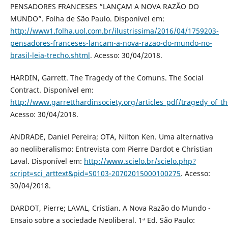
PENSADORES FRANCESES “LANÇAM A NOVA RAZÃO DO
MUNDO”. Folha de São Paulo. Disponível em:
http://www1.folha.uol.com.br/ilustrissima/2016/04/1759203-
pensadores-franceses-lancam-a-nova-razao-do-mundo-no-
brasil-leia-trecho.shtml
. Acesso: 30/04/2018.
HARDIN, Garrett. The Tragedy of the Comuns. The Social
Contract. Disponível em:
http://www.garretthardinsociety.org/articles_pdf/tragedy_of_
Acesso: 30/04/2018.
ANDRADE, Daniel Pereira; OTA, Nilton Ken. Uma alternativa
ao neoliberalismo: Entrevista com Pierre Dardot e Christian
Laval. Disponível em:
http://www.scielo.br/scielo.php?
script=sci_arttext&pid=S0103-20702015000100275
. Acesso:
30/04/2018.
DARDOT, Pierre; LAVAL, Cristian. A Nova Razão do Mundo -
Ensaio sobre a sociedade Neoliberal. 1ª Ed. São Paulo: