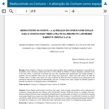
Rediscutindo os Comuns – A alteração do Comum como espaço para o Comum como verbo através da perspectiva de Pierre Dardot e Cristian Laval.