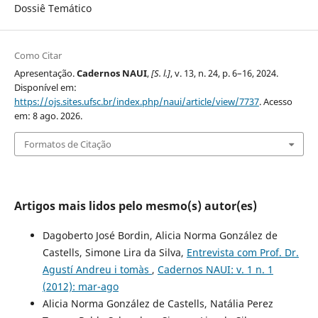
Dossiê Temático
Como Citar
Apresentação.
Cadernos NAUI
,
[S. l.]
, v. 13, n. 24, p. 6–16, 2024.
Disponível em:
https://ojs.sites.ufsc.br/index.php/naui/article/view/7737
. Acesso
em: 8 ago. 2026.
Formatos de Citação
Artigos mais lidos pelo mesmo(s) autor(es)
Dagoberto José Bordin, Alicia Norma González de
Castells, Simone Lira da Silva,
Entrevista com Prof. Dr.
Agustí Andreu i tomàs
,
Cadernos NAUI: v. 1 n. 1
(2012): mar-ago
Alicia Norma González de Castells, Natália Perez