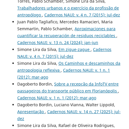
Torres, Pablo Schamber, Simone Lira da Silva,
Trabalhadores urbanos e o exercício da profissão de
antropólogo
,
Cadernos NAUI: v. 4 n. 7 (2015): jul-dez
Juan Pablo Tagliafico, Mercedes Ramacieri, Maria
Semmartin, Pablo Schamber,
Aproximaciones para
cuantificar la recuperación de residuos reciclables
,
Cadernos NAUI: v. 13 n. 24 (2024): jan-jun
Simone Lira da Silva,
Em zigue-zague
,
Cadernos
NAUI: v. 4 n. 7 (2015): jul-dez
Simone Lira da Silva,
Os Caminhos e descaminhos da
antropologia reflexiva
,
Cadernos NAUI: v. 1 n. 1
(2012): mar-ago
Dagoberto Bordin,
Sobre a recepção da InfoTV entre
passageiros do transporte público em Florianópolis
,
Cadernos NAUI: v. 1 n. 1 (2012): mar-ago
Dagoberto Bordin, Luciano Vianna, Walter Lippold,
Apresentação
,
Cadernos NAUI: v. 14 n. 27 (2025): jul-
dez
Simone Lira da Silva, Rafael de Oliveira Rodrigues,