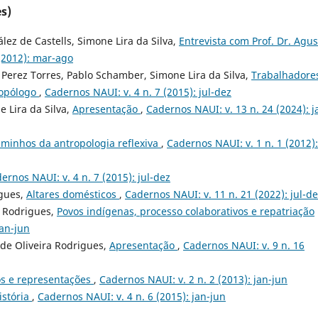
s)
lez de Castells, Simone Lira da Silva,
Entrevista com Prof. Dr. Agus
 (2012): mar-ago
 Perez Torres, Pablo Schamber, Simone Lira da Silva,
Trabalhadore
ropólogo
,
Cadernos NAUI: v. 4 n. 7 (2015): jul-dez
 Lira da Silva,
Apresentação
,
Cadernos NAUI: v. 13 n. 24 (2024): j
minhos da antropologia reflexiva
,
Cadernos NAUI: v. 1 n. 1 (2012):
ernos NAUI: v. 4 n. 7 (2015): jul-dez
igues,
Altares domésticos
,
Cadernos NAUI: v. 11 n. 21 (2022): jul-d
a Rodrigues,
Povos indígenas, processo colaborativos e repatriação
jan-jun
 de Oliveira Rodrigues,
Apresentação
,
Cadernos NAUI: v. 9 n. 16
os e representações
,
Cadernos NAUI: v. 2 n. 2 (2013): jan-jun
istória
,
Cadernos NAUI: v. 4 n. 6 (2015): jan-jun