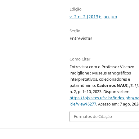
Edição
v. 2 n. 2 (2013): jan-jun
Seção
Entrevistas
Como Citar
Entrevista com o Professor Vicenzo
Padiglione : Museus etnográficos
interpretativos, colecionadores e
patrimôminio.
Cadernos NAUI
,
[S. l.]
n. 2, p. 1–10, 2023. Disponível em:
https://ojs.sites.ufsc.br/index.php/na
icle/view/6277
. Acesso em: 7 ago. 202
Formatos de Citação