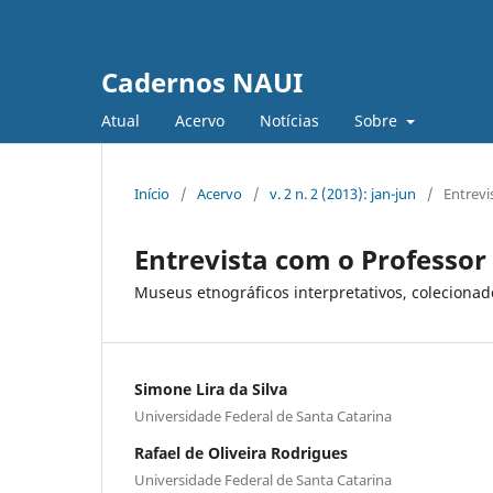
Cadernos NAUI
Atual
Acervo
Notícias
Sobre
Início
/
Acervo
/
v. 2 n. 2 (2013): jan-jun
/
Entrevi
Entrevista com o Professor
Museus etnográficos interpretativos, coleciona
Simone Lira da Silva
Universidade Federal de Santa Catarina
Rafael de Oliveira Rodrigues
Universidade Federal de Santa Catarina