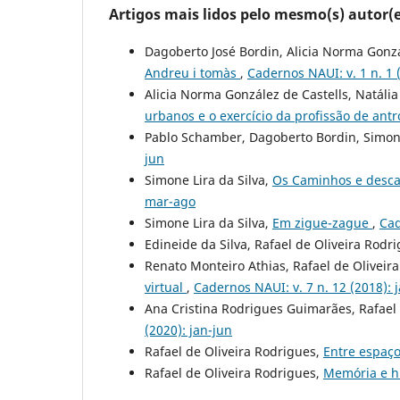
Artigos mais lidos pelo mesmo(s) autor(e
Dagoberto José Bordin, Alicia Norma Gonzá
Andreu i tomàs
,
Cadernos NAUI: v. 1 n. 1
Alicia Norma González de Castells, Natália
urbanos e o exercício da profissão de ant
Pablo Schamber, Dagoberto Bordin, Simone
jun
Simone Lira da Silva,
Os Caminhos e desca
mar-ago
Simone Lira da Silva,
Em zigue-zague
,
Cad
Edineide da Silva, Rafael de Oliveira Rodr
Renato Monteiro Athias, Rafael de Oliveir
virtual
,
Cadernos NAUI: v. 7 n. 12 (2018): 
Ana Cristina Rodrigues Guimarães, Rafael
(2020): jan-jun
Rafael de Oliveira Rodrigues,
Entre espaç
Rafael de Oliveira Rodrigues,
Memória e h