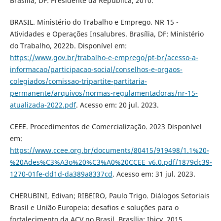
Brasília, DF: Presidente da República, 2010.
BRASIL. Ministério do Trabalho e Emprego. NR 15 -
Atividades e Operações Insalubres. Brasília, DF: Ministério
do Trabalho, 2022b. Disponível em:
https://www.gov.br/trabalho-e-emprego/pt-br/acesso-a-
informacao/participacao-social/conselhos-e-orgaos-
colegiados/comissao-tripartite-partitaria-
permanente/arquivos/normas-regulamentadoras/nr-15-
atualizada-2022.pdf
. Acesso em: 20 jul. 2023.
CEEE. Procedimentos de Comercialização. 2023 Disponível
em:
https://www.ccee.org.br/documents/80415/919498/1.1%20-
%20Ades%C3%A3o%20%C3%A0%20CCEE_v6.0.pdf/1879dc39-
1270-01fe-dd1d-da389a8337cd
. Acesso em: 31 jul. 2023.
CHERUBINI, Edivan; RIBEIRO, Paulo Trigo. Diálogos Setoriais
Brasil e União Europeia: desafios e soluções para o
fortalecimento da ACV no Brasil. Brasília: Ibicy, 2015.