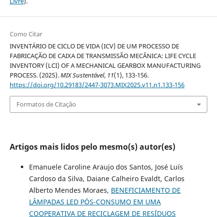
Livre
).
Como Citar
INVENTÁRIO DE CICLO DE VIDA (ICV) DE UM PROCESSO DE
FABRICAÇÃO DE CAIXA DE TRANSMISSÃO MECÂNICA: LIFE CYCLE
INVENTORY (LCI) OF A MECHANICAL GEARBOX MANUFACTURING
PROCESS. (2025).
MIX Sustentável
,
11
(1), 133-156.
https://doi.org/10.29183/2447-3073.MIX2025.v11.n1.133-156
Formatos de Citação
Artigos mais lidos pelo mesmo(s) autor(es)
Emanuele Caroline Araujo dos Santos, José Luís
Cardoso da Silva, Daiane Calheiro Evaldt, Carlos
Alberto Mendes Moraes,
BENEFICIAMENTO DE
LÂMPADAS LED PÓS-CONSUMO EM UMA
COOPERATIVA DE RECICLAGEM DE RESÍDUOS