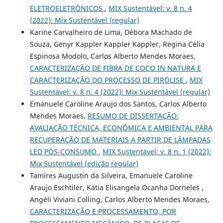
ELETROELETRÔNICOS
,
MIX Sustentável: v. 8 n. 4
(2022): Mix Sustentável (regular)
Karine Carvalheiro de Lima, Débora Machado de
Souza, Genyr Kappler Kappler Kappler, Regina Célia
Espinosa Modolo, Carlos Alberto Mendes Moraes,
CARACTERIZAÇÃO DE FIBRA DE COCO IN NATURA E
CARACTERIZAÇÃO DO PROCESSO DE PIRÓLISE
,
MIX
Sustentável: v. 8 n. 4 (2022): Mix Sustentável (regular)
Emanuele Caroline Araujo dos Santos, Carlos Alberto
Mendes Moraes,
RESUMO DE DISSERTAÇÃO:
AVALIAÇÃO TÉCNICA, ECONÔMICA E AMBIENTAL PARA
RECUPERAÇÃO DE MATERIAIS A PARTIR DE LÂMPADAS
LED PÓS-CONSUMO
,
MIX Sustentável: v. 8 n. 1 (2022):
Mix Sustentável (edição regular)
Tamires Augustin da Silveira, Emanuele Caroline
Araujo Eschtiler, Katia Elisangela Ocanha Dorneles ,
Angéli Viviani Colling, Carlos Alberto Mendes Moraes,
CARACTERIZAÇÃO E PROCESSAMENTO, POR