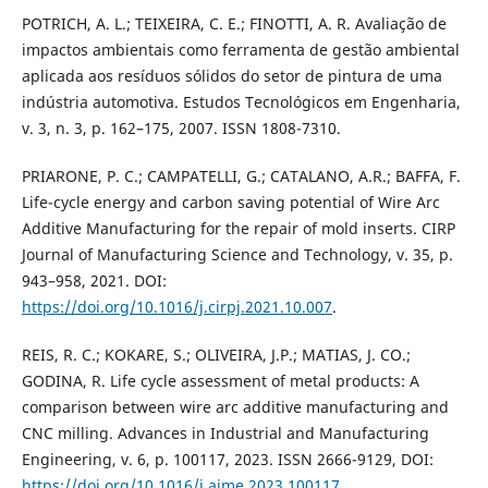
POTRICH, A. L.; TEIXEIRA, C. E.; FINOTTI, A. R. Avaliação de
impactos ambientais como ferramenta de gestão ambiental
aplicada aos resíduos sólidos do setor de pintura de uma
indústria automotiva. Estudos Tecnológicos em Engenharia,
v. 3, n. 3, p. 162–175, 2007. ISSN 1808-7310.
PRIARONE, P. C.; CAMPATELLI, G.; CATALANO, A.R.; BAFFA, F.
Life-cycle energy and carbon saving potential of Wire Arc
Additive Manufacturing for the repair of mold inserts. CIRP
Journal of Manufacturing Science and Technology, v. 35, p.
943–958, 2021. DOI:
https://doi.org/10.1016/j.cirpj.2021.10.007
.
REIS, R. C.; KOKARE, S.; OLIVEIRA, J.P.; MATIAS, J. CO.;
GODINA, R. Life cycle assessment of metal products: A
comparison between wire arc additive manufacturing and
CNC milling. Advances in Industrial and Manufacturing
Engineering, v. 6, p. 100117, 2023. ISSN 2666-9129, DOI:
https://doi.org/10.1016/j.aime.2023.100117
.