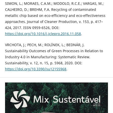
SIMON, L.; MORAES, C.A.M.; MODOLO, R.C.E.; VARGAS, M.;
CALHEIRO, D.; BREHM, F.A. Recycling of contaminated
metallic chip based on eco-efficiency and eco-effectiveness
approaches. Journal of Cleaner Production, v. 153, p. 417–
424, 2017. ISSN 0959-6526, DOI:
https://doi.org/10.1016/j.jclepro.2016.11.058
.
VRCHOTA, J.; PECH, M.; ROLÍNEK, L.; BEDNÁR, J.
Sustainability Outcomes of Green Processes in Relation to
Industry 4.0 in Manufacturing: Systematic Review.
Sustainability, v. 12, n. 15, p. 5968, 2020. DOI:
https://doi.org/10.3390/su12155968
.