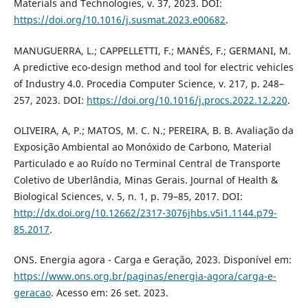
Materials and Technologies, v. 37, 2023. DOI:
https://doi.org/10.1016/j.susmat.2023.e00682
.
MANUGUERRA, L.; CAPPELLETTI, F.; MANÉS, F.; GERMANI, M.
A predictive eco-design method and tool for electric vehicles
of Industry 4.0. Procedia Computer Science, v. 217, p. 248–
257, 2023. DOI:
https://doi.org/10.1016/j.procs.2022.12.220
.
OLIVEIRA, A, P.; MATOS, M. C. N.; PEREIRA, B. B. Avaliação da
Exposição Ambiental ao Monóxido de Carbono, Material
Particulado e ao Ruído no Terminal Central de Transporte
Coletivo de Uberlândia, Minas Gerais. Journal of Health &
Biological Sciences, v. 5, n. 1, p. 79–85, 2017. DOI:
http://dx.doi.org/10.12662/2317-3076jhbs.v5i1.1144.p79-
85.2017
.
ONS. Energia agora - Carga e Geração, 2023. Disponível em:
https://www.ons.org.br/paginas/energia-agora/carga-e-
geracao
. Acesso em: 26 set. 2023.