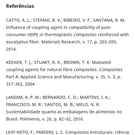
Referências
CATTO, A. L.; STEFANI, B. V.; RIBEIRO, V. F.; SANTANA, R. M.
Influence of coupling agent in compatibility of post-
consumer HDPE in thermoplastic composites reinforced with
eucalyptus fiber. Materials Research, v. 17, p. 203–209,
2014.
KEENER, T. J.; STUART, R. K.; BROWN, T. K. Maleated
coupling agents for natural fibre composites. Composites
Part A: Applied Science and Manufacturing, v. 35, n. 3, p.
357–362, 2004.
LANDIM, A. P. M.; BERNARDO, C. O.; MARTINS, I. A.;
FRANCISCO, M. R.; SANTOS, M. B.; MELO, N. R.
Sustentabilidade quanto às embalagens de alimentos no
Brasil. Polímeros, v. 26, p. 82–92, 2016.
LEVY NETO, F., PARDINI, L. C. Compósitos estruturais: ciência