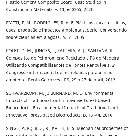
Plastic-Cement Composite Board. Case Studies in
Construction Materials, v. 13, e00365, 2020.
PIATTI, T. M.; RODRIGUES, R. A. F. Plásticos: características,
usos, produção e impactos ambientais. Série: Conversando
sobre ciências em alagoas, p. 51, 2005.
POLETTO, M.; JUNGES, J.; ZATTERA, A. J.; SANTANA, R.
Compósitos de Polipropileno Reciclado e Pó de Madeira
Utilizando Compatibilizantes de Fontes Renováveis, 3º
Congresso internacional de tecnologias para o meio
ambiente, Bento Golçalves - RS, 25 a 27 de abril, 2012.
SCHWARZKOPF, M. J.; BURNARD, M. D. Environmental
Impacts of Traditional and Innovative Forest-based
Bioproducts. Environmental Impacts of Traditional and
Innovative Forest-based Bioproducts, p. 19–44, 2016.
SINGH, A. K.; BEDI, R.; KAITH, B. S. Mechanical properties of
composite materials based on waste plastic – A review.