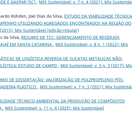
DE E GASPAR (SC)
,
MIX Sustentável: v. 7 n. 4 (2021): Mix Sustentáv
ardo Rohden, Joel Dias da Silva,
ESTUDO DA VIABILIDADE TÉCNICA
MPENHO UTILIZANDO AGREGADOS ENCONTRADOS NA REGIÃO DO
 (2015): Mix Sustentável (edição regular)
s da Silva,
RESUMO DE TCC: GERENCIAMENTO DE RESÍDUOS
TAJAÍ EM SANTA CATARINA
,
MIX Sustentável: v. 8 n. 1 (2022): Mix
ÁTICAS DE LOGÍSTICA REVERSA DE SUCATAS METÁLICAS NÃO-
LÍSTICA: ESTUDO DE CAMPO
,
MIX Sustentável: v. 3 n. 3 (2017): Mi
UMO DE DISSERTAÇÃO: VALORIZAÇÃO DE POLIPROPILENO PÓS-
ADEIRA-PLÁSTICO
,
MIX Sustentável: v. 7 n. 3 (2021): Mix Sustentá
BILIDADE TÉCNICO-AMBIENTAL DA PRODUÇÃO DE COMPÓSITOS
CA
,
MIX Sustentável: v. 11 n. 4 (2025): Mix Sustentável