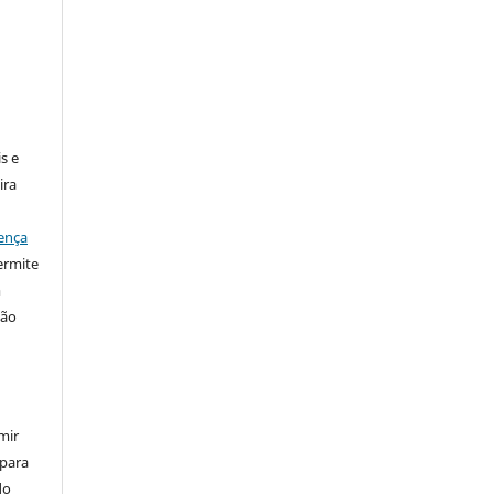
:
s e
ira
ença
ermite
m
ção
mir
 para
do