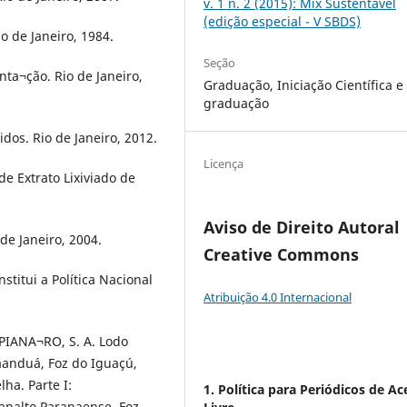
v. 1 n. 2 (2015): Mix Sustentável
(edição especial - V SBDS)
o de Janeiro, 1984.
Seção
nta¬ção. Rio de Janeiro,
Graduação, Iniciação Científica e
graduação
dos. Rio de Janeiro, 2012.
Licença
e Extrato Lixiviado de
Aviso de Direito Autoral
de Janeiro, 2004.
Creative Commons
stitui a Política Nacional
Atribuição 4.0 Internacional
PIANA¬RO, S. A. Lodo
anduá, Foz do Iguaçú,
ha. Parte I:
1. Política para Periódicos de Ac
lanalto Paranaense. Foz