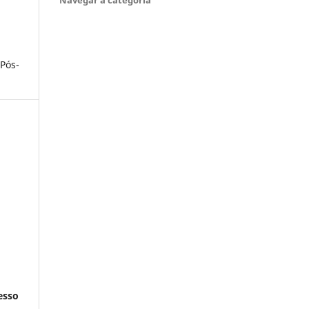
 Pós-
esso