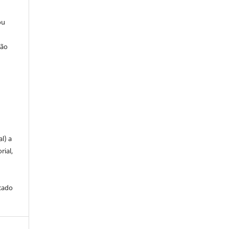
ou
ção
u
l) a
rial,
icado