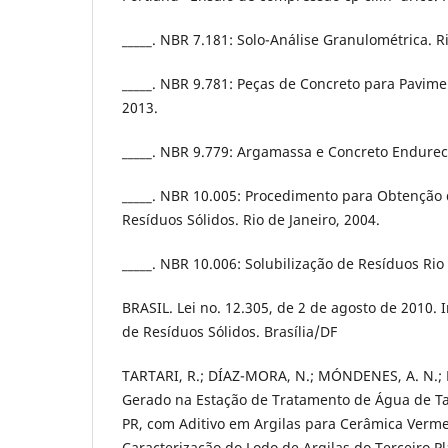
_____. NBR 7.181: Solo-Análise Granulométrica. Ri
_____. NBR 9.781: Peças de Concreto para Pavime
2013.
_____. NBR 9.779: Argamassa e Concreto Endureci
_____. NBR 10.005: Procedimento para Obtenção d
Resíduos Sólidos. Rio de Janeiro, 2004.
_____. NBR 10.006: Solubilização de Resíduos Rio 
BRASIL. Lei no. 12.305, de 2 de agosto de 2010. In
de Resíduos Sólidos. Brasília/DF
TARTARI, R.; DÍAZ-MORA, N.; MÓNDENES, A. N.; 
Gerado na Estação de Tratamento de Água de Ta
PR, com Aditivo em Argilas para Cerâmica Vermel
Caracterização do Lodo de Argilas do Terceiro P