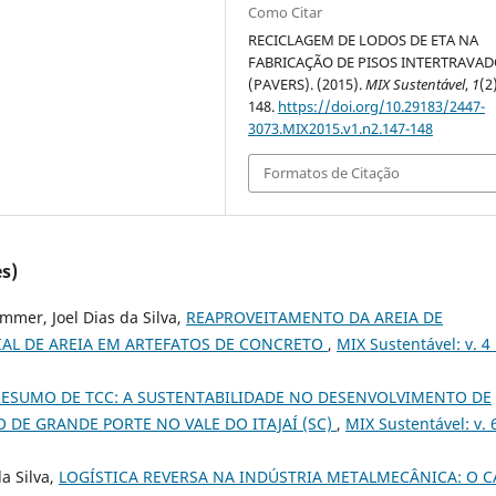
Como Citar
RECICLAGEM DE LODOS DE ETA NA
FABRICAÇÃO DE PISOS INTERTRAVA
(PAVERS). (2015).
MIX Sustentável
,
1
(2
148.
https://doi.org/10.29183/2447-
3073.MIX2015.v1.n2.147-148
Formatos de Citação
s)
mmer, Joel Dias da Silva,
REAPROVEITAMENTO DA AREIA DE
AL DE AREIA EM ARTEFATOS DE CONCRETO
,
MIX Sustentável: v. 4 
RESUMO DE TCC: A SUSTENTABILIDADE NO DESENVOLVIMENTO DE
 DE GRANDE PORTE NO VALE DO ITAJAÍ (SC)
,
MIX Sustentável: v. 
a Silva,
LOGÍSTICA REVERSA NA INDÚSTRIA METALMECÂNICA: O 