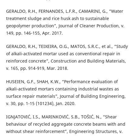
GERALDO, R.H., FERNANDES, L.F.R., CAMARINI, G., “Water
treatment sludge and rice husk ash to sustainable
geopolymer production”, Journal of Cleaner Production, v.
149, pp. 146-155, Apr. 2017.
GERALDO, R.H., TEIXEIRA, O.G., MATOS, S.R.C., et al., “Study
of alkali-activated mortar used as conventional repair in
reinforced concrete”, Construction and Building Materials,
v. 165, pp. 914-919, Mar. 2018.
HUSEIEN, G.F., SHAH, K.W., “Performance evaluation of
alkali-activated mortars containing industrial wastes as
surface repair materials”, Journal of Building Engineering,
v. 30, pp. 1-15 (101234), Jan. 2020.
IGNJATOVIĆ, I.S., MARINKOVIĆ, S.B., TOŠIĆ, N., “Shear
behaviour of recycled aggregate concrete beams with and
without shear reinforcement”, Engineering Structures, v.