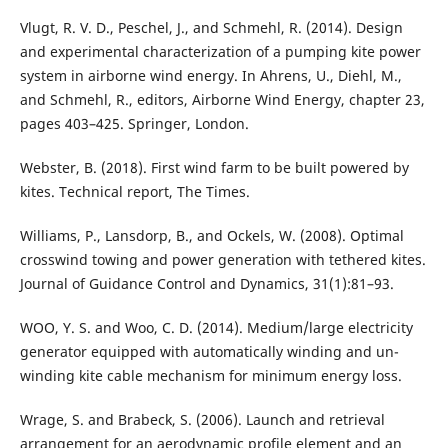
Vlugt, R. V. D., Peschel, J., and Schmehl, R. (2014). Design
and experimental characterization of a pumping kite power
system in airborne wind energy. In Ahrens, U., Diehl, M.,
and Schmehl, R., editors, Airborne Wind Energy, chapter 23,
pages 403–425. Springer, London.
Webster, B. (2018). First wind farm to be built powered by
kites. Technical report, The Times.
Williams, P., Lansdorp, B., and Ockels, W. (2008). Optimal
crosswind towing and power generation with tethered kites.
Journal of Guidance Control and Dynamics, 31(1):81–93.
WOO, Y. S. and Woo, C. D. (2014). Medium/large electricity
generator equipped with automatically winding and un-
winding kite cable mechanism for minimum energy loss.
Wrage, S. and Brabeck, S. (2006). Launch and retrieval
arrangement for an aerodynamic profile element and an