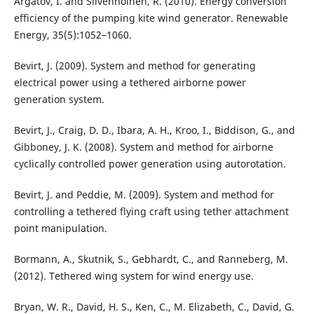
Argatov, I. and Silvennoinen, R. (2010). Energy conversion
efficiency of the pumping kite wind generator. Renewable
Energy, 35(5):1052–1060.
Bevirt, J. (2009). System and method for generating
electrical power using a tethered airborne power
generation system.
Bevirt, J., Craig, D. D., Ibara, A. H., Kroo, I., Biddison, G., and
Gibboney, J. K. (2008). System and method for airborne
cyclically controlled power generation using autorotation.
Bevirt, J. and Peddie, M. (2009). System and method for
controlling a tethered flying craft using tether attachment
point manipulation.
Bormann, A., Skutnik, S., Gebhardt, C., and Ranneberg, M.
(2012). Tethered wing system for wind energy use.
Bryan, W. R., David, H. S., Ken, C., M. Elizabeth, C., David, G.