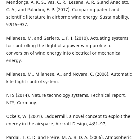
Mendonça, A. K. S., Vaz, C. R., Lezana, A. R. G.and Anacleto,
C. A., and Paladini, E. P. (2017). Comparing patent and
scientific literature in airborne wind energy. Sustainability,
9:915–937.
Milanese, M. and Gerlero, L. F. I. (2010). Actuating systems
for controlling the flight of a power wing profile for
conversion of wind energy into electrical or mechanical
energy.
Milanese, M., Milanese, A., and Novara, C. (2006). Automatic
kite flight control system.
NTS (2014). Nature technology systems. Technical report,
NTS, Germany.
Ockels, W. (2001). Laddermill, a novel concept to exploit the
energy in the airspace. Aircraft Design, 4:81–97.
Pardal, T. C. D. and Freire, M. A. B. D. A. (2006). Atmospheric