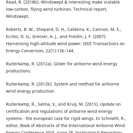
Read, R. (2018b). Windswept & interesting make scalable
low-carbon, flying wind turbines. Technical report,
Windswept.
Roberts, B. W., Shepard, D. H., Caldeira, K., Cannon, M. E.,
Eccles, D. G., Grenier, A. J., and Freidin, J. F. (2007).
Harnessing high-altitude wind power. IEEE Transactions on
Energy Conversion, 22(1):136–144.
Ruiterkamp, R. (2012a). Glider for airborne wind energy
productions.
Ruiterkamp, R. (2012b). System and method for airborne
wind energy production.
Ruiterkamp, R., Salma, V., and Kruij, M. (2015). Update on
certification and regulations of airborne wind energy
systems - the european case for rigid wings. In Schmehl, R.,
editor, Book of Abstracts of the International Airborne Wind
Energy Conference 2015, page 78. Institutional Repository,