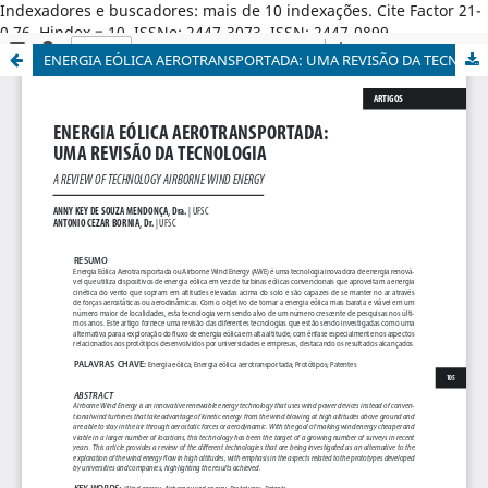
Indexadores e buscadores: mais de 10 indexações. Cite Factor 21-
0,76. Hindex = 10. ISSNe: 2447-3073. ISSN: 2447-0899.
ENERGIA EÓLICA AEROTRANSPORTADA: UMA REVISÃO DA TECNOLOGIA