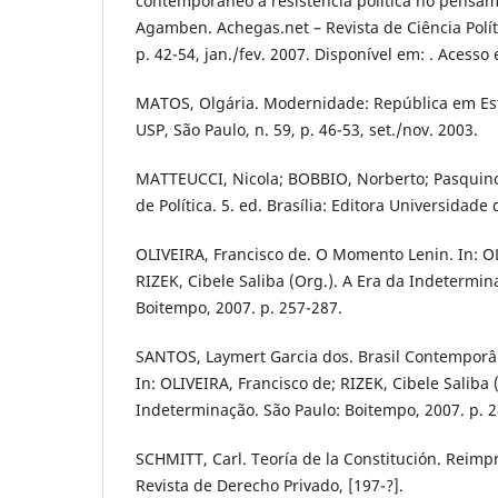
contemporâneo à resistência política no pensam
Agamben. Achegas.net – Revista de Ciência Polític
p. 42-54, jan./fev. 2007. Disponível em: . Acesso
MATOS, Olgária. Modernidade: República em Est
USP, São Paulo, n. 59, p. 46-53, set./nov. 2003.
MATTEUCCI, Nicola; BOBBIO, Norberto; Pasquino,
de Política. 5. ed. Brasília: Editora Universidade 
OLIVEIRA, Francisco de. O Momento Lenin. In: OL
RIZEK, Cibele Saliba (Org.). A Era da Indetermin
Boitempo, 2007. p. 257-287.
SANTOS, Laymert Garcia dos. Brasil Contemporâ
In: OLIVEIRA, Francisco de; RIZEK, Cibele Saliba 
Indeterminação. São Paulo: Boitempo, 2007. p. 2
SCHMITT, Carl. Teoría de la Constitución. Reimpr
Revista de Derecho Privado, [197-?].