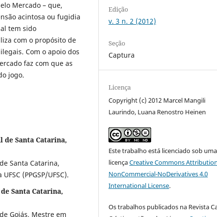
elo Mercado – que,
Edição
nsão acintosa ou fugidia
v. 3 n. 2 (2012)
ual tem sido
liza com o propósito de
Seção
 e ilegais. Com o apoio dos
Captura
Mercado faz com que as
do jogo.
Licença
Copyright (c) 2012 Marcel Mangili
Laurindo, Luana Renostro Heinen
l de Santa Catarina,
Este trabalho está licenciado sob um
licença
Creative Commons Attribution
de Santa Catarina,
NonCommercial-NoDerivatives 4.0
la UFSC (PPGSP/UFSC).
International License
.
de Santa Catarina,
Os trabalhos publicados na Revista C
de Goiás, Mestre em