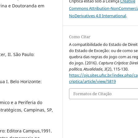
Críptica estão sob a Licença
Creative
arina e Doutoranda em
Commons Attribution-NonCommercia
NoDerivatives 4.0 International
.
Como Citar
A compatibilidade do Estado de Direit
do Estado de Exceção: ou de como se
r, II. São Paulo:
quebra das regras do jogo com as re
do jogo. (2016).
Captura Críptica: Direi
política, Atualidade
,
3
(2), 115-130.
https://ojs.sites.ufsc.br/index.php/c
ua I. Belo Horizonte:
criptica/article/view/5819
Formatos de Citação
ico e a Periferia do
stratégicos, Campinas, SP,
ro: Editora Campus,1991.