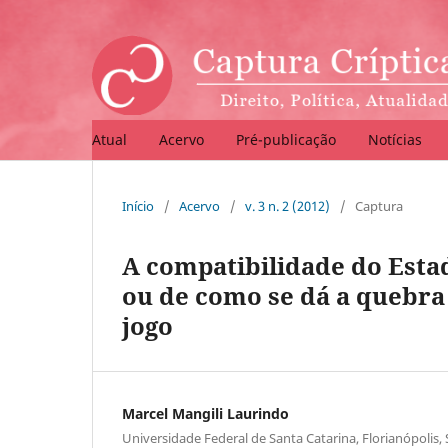
Atual
Acervo
Pré-publicação
Notícias
Início
/
Acervo
/
v. 3 n. 2 (2012)
/
Captura
A compatibilidade do Estad
ou de como se dá a quebra 
jogo
Marcel Mangili Laurindo
Universidade Federal de Santa Catarina, Florianópolis, S