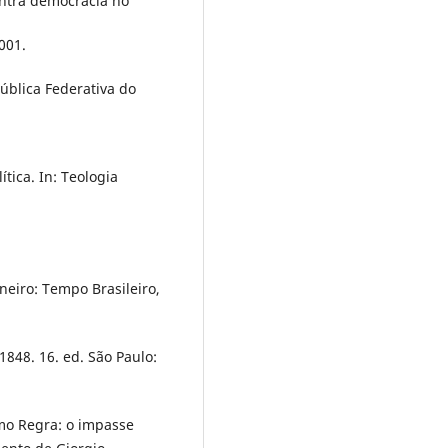
ontra democracia no
001.
pública Federativa do
tica. In: Teologia
neiro: Tempo Brasileiro,
848. 16. ed. São Paulo:
omo Regra: o impasse