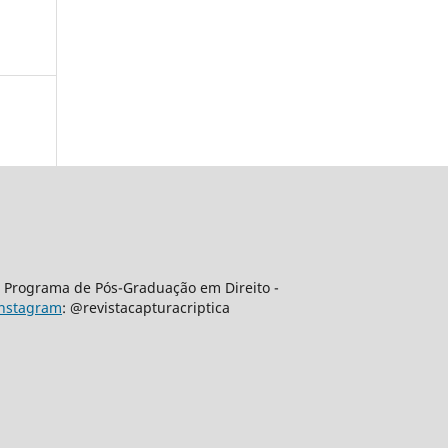
 | Programa de Pós-Graduação em Direito -
nstagram
: @revistacapturacriptica