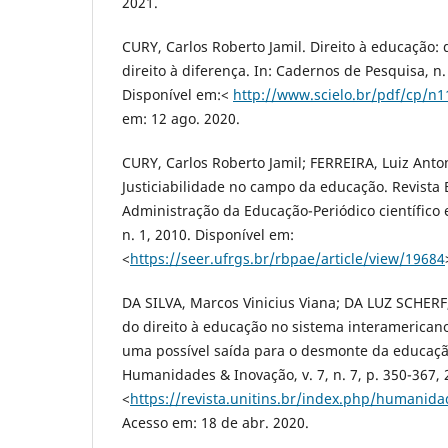
2021.
CURY, Carlos Roberto Jamil. Direito à educação: 
direito à diferença. In: Cadernos de Pesquisa, n. 
Disponível em:<
http://www.scielo.br/pdf/cp/n1
em: 12 ago. 2020.
CURY, Carlos Roberto Jamil; FERREIRA, Luiz Anto
Justiciabilidade no campo da educação. Revista Br
Administração da Educação-Periódico científico 
n. 1, 2010. Disponível em:
<
https://seer.ufrgs.br/rbpae/article/view/19684
DA SILVA, Marcos Vinicius Viana; DA LUZ SCHERF, 
do direito à educação no sistema interamerican
uma possível saída para o desmonte da educação
Humanidades & Inovação, v. 7, n. 7, p. 350-367, 
<
https://revista.unitins.br/index.php/humanida
Acesso em: 18 de abr. 2020.