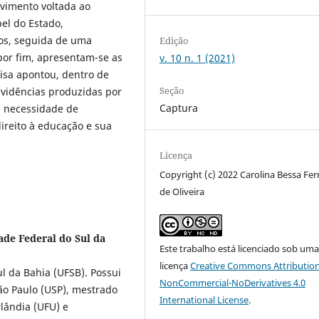
vimento voltada ao
el do Estado,
cos, seguida de uma
Edição
 por fim, apresentam-se as
v. 10 n. 1 (2021)
isa apontou, dentro de
Seção
evidências produzidas por
Captura
a necessidade de
direito à educação e sua
Licença
Copyright (c) 2022 Carolina Bessa Fer
de Oliveira
ade Federal do Sul da
Este trabalho está licenciado sob um
licença
Creative Commons Attribution
l da Bahia (UFSB). Possui
NonCommercial-NoDerivatives 4.0
o Paulo (USP), mestrado
International License
.
lândia (UFU) e