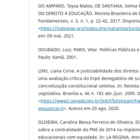
DO AMPARO, Taysa Matos; DE SANTANA, Selma P
DO DIREITO À EDUCAÇÃO. Revista Brasileira de D
Fundamentais, v. 3, n. 1, p. 22-42, 2017. Disponí
<
https://indexlaw.org/index.php/garantiasfund
em: 09 mai. 2021.
DOURADO, Luiz; PARO, Vitor. Políticas Públicas 
Paulo: Xamã, 2001.
LINS, Liana Cirne. A justiciabilidade dos direito
uma avaliação crítica do tripé denegatório de su
concretização constitucional seletiva. In: Revist
Legislativa. Brasília a. 46 n. 182 abr./jun. 2009.
<
https://www2.senado.leg.br/bdsf/bitstream/h
sequence=3
>. Acesso em 20 ago. 2020.
OLIVEIRA, Carolina Bessa Ferreira de Oliveira. D
sobre a centralidade do PNE de 2014 na impleme
educacionais com equidade. In: LA REGINA, Anne 