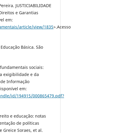
ereira. JUSTICIABILIDADE
ireitos e Garantias
vel em:
amentais/article/view/1835
>.Acesso
e Educação Básica. São
s fundamentais sociais:
a exigibilidade e da
a de Informação
 Disponível em:
andle/id/194915/000865479.pdf?
ireito e educação: notas
ntação de políticas
Greice Soraes, et al.