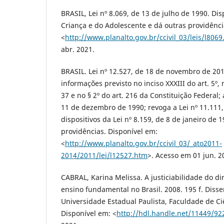
BRASIL, Lei nº 8.069, de 13 de julho de 1990. Di
Criança e do Adolescente e dá outras providênci
<
http://www.planalto.gov.br/ccivil_03/leis/l806
abr. 2021.
BRASIL. Lei nº 12.527, de 18 de novembro de 201
informações previsto no inciso XXXIII do art. 5º, n
37 e no § 2º do art. 216 da Constituição Federal; 
11 de dezembro de 1990; revoga a Lei nº 11.111,
dispositivos da Lei nº 8.159, de 8 de janeiro de 
providências. Disponível em:
<
http://www.planalto.gov.br/ccivil_03/_ato2011-
2014/2011/lei/l12527.htm
>. Acesso em 01 jun. 2
CABRAL, Karina Melissa. A justiciabilidade do di
ensino fundamental no Brasil. 2008. 195 f. Disse
Universidade Estadual Paulista, Faculdade de Ci
Disponível em: <
http://hdl.handle.net/11449/92