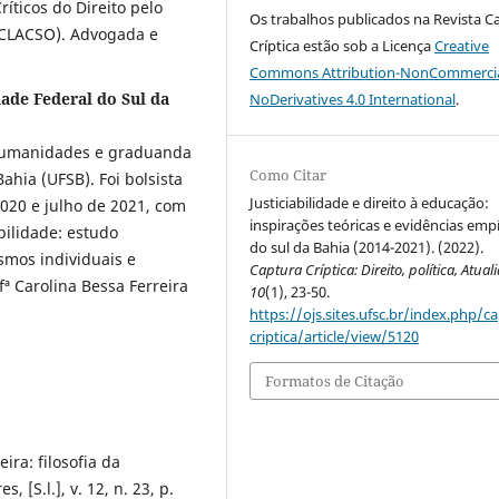
íticos do Direito pelo
Os trabalhos publicados na Revista C
 (CLACSO). Advogada e
Críptica estão sob a Licença
Creative
Commons Attribution-NonCommercia
ade Federal do Sul da
NoDerivatives 4.0 International
.
 Humanidades e graduanda
Como Citar
ahia (UFSB). Foi bolsista
Justiciabilidade e direito à educação:
2020 e julho de 2021, com
inspirações teóricas e evidências empí
bilidade: estudo
do sul da Bahia (2014-2021). (2022).
smos individuais e
Captura Críptica: Direito, política, Atua
fª Carolina Bessa Ferreira
10
(1), 23-50.
https://ojs.sites.ufsc.br/index.php/c
criptica/article/view/5120
Formatos de Citação
ra: filosofia da
 [S.l.], v. 12, n. 23, p.