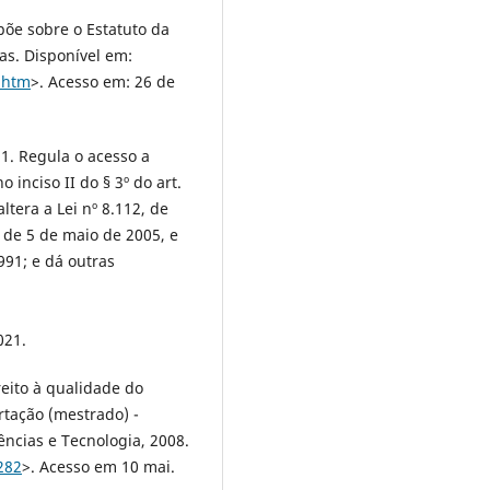
spõe sobre o Estatuto da
as. Disponível em:
9.htm
>. Acesso em: 26 de
1. Regula o acesso a
o inciso II do § 3º do art.
altera a Lei nº 8.112, de
 de 5 de maio de 2005, e
1991; e dá outras
021.
reito à qualidade do
rtação (mestrado) -
ências e Tecnologia, 2008.
282
>. Acesso em 10 mai.