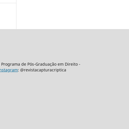
 | Programa de Pós-Graduação em Direito -
nstagram
: @revistacapturacriptica