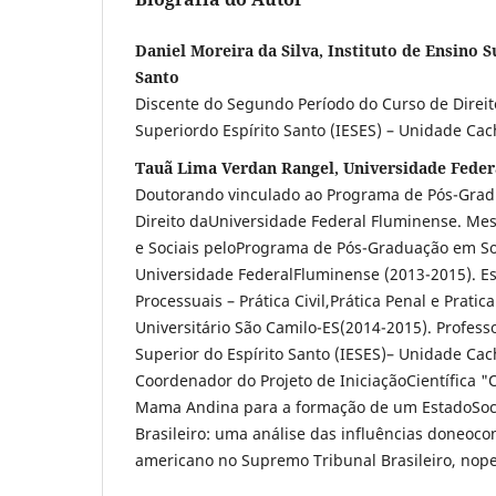
Daniel Moreira da Silva, Instituto de Ensino S
Santo
Discente do Segundo Período do Curso de Direito
Superiordo Espírito Santo (IESES) – Unidade Cac
Tauã Lima Verdan Rangel, Universidade Fede
Doutorando vinculado ao Programa de Pós-Grad
Direito daUniversidade Federal Fluminense. Mes
e Sociais peloPrograma de Pós-Graduação em Soc
Universidade FederalFluminense (2013-2015). Es
Processuais – Prática Civil,Prática Penal e Pratic
Universitário São Camilo-ES(2014-2015). Professo
Superior do Espírito Santo (IESES)– Unidade Cac
Coordenador do Projeto de IniciaçãoCientífica "
Mama Andina para a formação de um EstadoSoci
Brasileiro: uma análise das influências doneocon
americano no Supremo Tribunal Brasileiro, nop