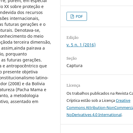
rre, porém, em especial
 XX sobre proteção e
indevida dos recursos
PDF
sões internacionais,
s futuras gerações e o
urais. Denotava-se,
econhecimento do meio
Edição
açãoda terceira dimensão,
v. 5 n. 1 (2016)
 assim,ainda pairava a
io, porquanto
Seção
 as futuras gerações.
Captura
ta e antropocêntrico que
 o presente objetiva
nstitucionalismo latino-
or (2008) e da Bolívia
Licença
natureza (Pacha Mama e
Os trabalhos publicados na Revista C
anto, a metodologia
Críptica estão sob a Licença
Creative
tivo, assentado em
Commons Attribution-NonCommercia
NoDerivatives 4.0 International
.