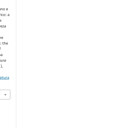
ano e
ico: a
e
reza
he
: the
f
ha
tura
1),
aptura