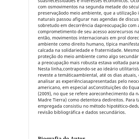
suasnecessidades e interesses econômicos. Oco
com osmovimentos na segunda metade do século
preservaçãodo meio ambiente, que a utilização 
naturais passou afigurar nas agendas de discus
sobretudo em decorrência dapreocupação com a
comprometimento de seu acesso aosrecursos nat
então, movimentos internacionais em prol dor
ambiente como direito humano, típica manifest
calcada na solidariedade e fraternidade. Mesmo
proteção do meio ambiente como algo secundár
a preocupação mais robusta estava voltada para
Nesta linha,contrapondo-se ao ideário utilitaris
reveste a temáticaambiental, até os dias atuais,
analisar as experiênciasapresentadas pelo neoco
americano, em especial asConstituições do Equad
(2009), no que se refere aoreconhecimento da 
Madre Tierra) como detentora dedireitos. Para t
empregada consistiu no método hipotético-dedu
revisão bibliográfica e dados secundários.
Biografia do Autor