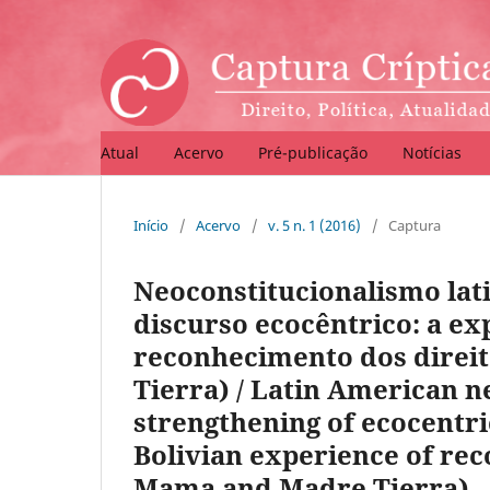
Atual
Acervo
Pré-publicação
Notícias
Início
/
Acervo
/
v. 5 n. 1 (2016)
/
Captura
Neoconstitucionalismo lat
discurso ecocêntrico: a ex
reconhecimento dos direi
Tierra) / Latin American n
strengthening of ecocentri
Bolivian experience of rec
Mama and Madre Tierra)