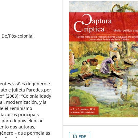
 De/Pós-colonial,
rentes visões degênero e
ato e Julieta Paredes,por
o” (2008); “Colonialidady
al, modernización, y la
de el Feminismo
tacar os principais
 para depois elencar
nto das autoras,
gênero – que permeia as
PDF