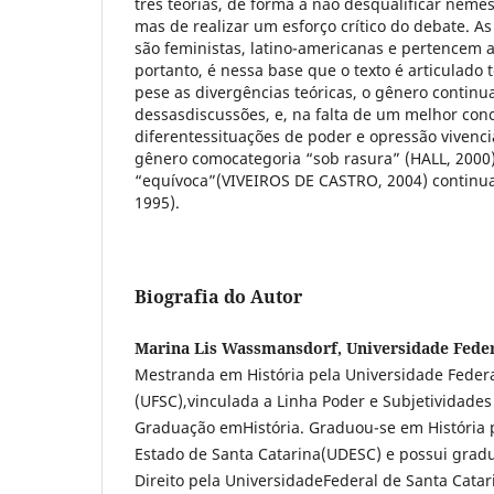
três teorias, de forma a não desqualificar nem
mas de realizar um esforço crítico do debate. As
são feministas, latino-americanas e pertencem a
portanto, é nessa base que o texto é articulado
pese as divergências teóricas, o gênero continu
dessasdiscussões, e, na falta de um melhor conc
diferentessituações de poder e opressão vivenc
gênero comocategoria “sob rasura” (HALL, 2000)
“equívoca”(VIVEIROS DE CASTRO, 2004) continua
1995).
Biografia do Autor
Marina Lis Wassmansdorf, Universidade Feder
Mestranda em História pela Universidade Federa
(UFSC),vinculada a Linha Poder e Subjetividade
Graduação emHistória. Graduou-se em História 
Estado de Santa Catarina(UDESC) e possui gr
Direito pela UniversidadeFederal de Santa Catar