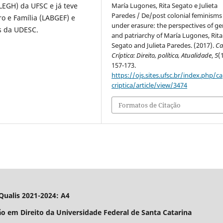
María Lugones, Rita Segato e Julieta
LEGH) da UFSC e já teve
Paredes / De/post colonial feminisms
o e Família (LABGEF) e
under erasure: the perspectives of ge
s da UDESC.
and patriarchy of María Lugones, Rita
Segato and Julieta Paredes. (2017).
Ca
Críptica: Direito, política, Atualidade
,
5
(
157-173.
https://ojs.sites.ufsc.br/index.php/c
criptica/article/view/3474
Formatos de Citação
| Qualis 2021-2024: A4
o em Direito da Universidade Federal de Santa Catarina