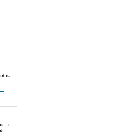
aptura
l-
ra: as
 de