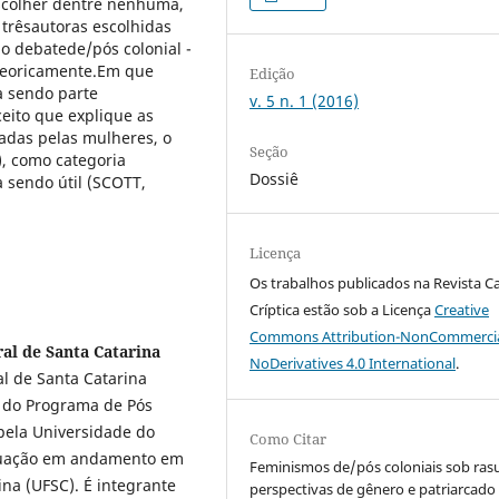
escolher dentre nenhuma,
 trêsautoras escolhidas
o debatede/pós colonial -
 teoricamente.Em que
Edição
a sendo parte
v. 5 n. 1 (2016)
eito que explique as
iadas pelas mulheres, o
Seção
, como categoria
Dossiê
 sendo útil (SCOTT,
Licença
Os trabalhos publicados na Revista C
Críptica estão sob a Licença
Creative
Commons Attribution-NonCommercia
al de Santa Catarina
NoDerivatives 4.0 International
.
l de Santa Catarina
s do Programa de Pós
pela Universidade do
Como Citar
aduação em andamento em
Feminismos de/pós coloniais sob rasu
ina (UFSC). É integrante
perspectivas de gênero e patriarcado