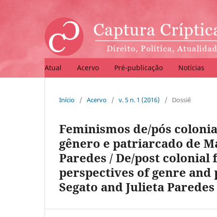
Atual
Acervo
Pré-publicação
Notícias
Início
/
Acervo
/
v. 5 n. 1 (2016)
/
Dossiê
Feminismos de/pós coloniai
gênero e patriarcado de Ma
Paredes / De/post colonial
perspectives of genre and 
Segato and Julieta Paredes