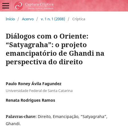
Início
/
Acervo
/
v. 1 n. 1 (2008)
/
Críptica
Diálogos com o Oriente:
“Satyagraha”: o projeto
emancipatório de Ghandi na
perspectiva do direito
Paulo Roney Ávila Fagundez
Universidade Federal de Santa Catarina
Renata Rodrigues Ramos
Palavras-chave:
Direito, Emancipação, “Satyagraha”,
Ghandi.