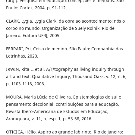
(org.). Pesquisa em educação: concepções e métodos. São
Paulo: Cortez, 2004. p. 91-112.
CLARK, Lygia. Lygia Clark: da obra ao acontecimento: nós o
corpo no mundo. Organização de Suely Rolnik. Rio de
Janeiro: Editora UFRJ, 2005.
FERRARI, Pri. Coisa de menino. São Paulo: Companhia das
Letrinhas, 2020.
IRWIN, Rita L. et al. A/r/tography as living inquiry through
art and text. Qualitative Inquiry, Thousand Oaks, v. 12, n. 6,
p. 1103-1116, 2006.
MOURA, Maria Lúcia de Oliveira. Epistemologias do sul e
pensamento decolonial: contribuições para a educação.
Revista Ibero-Americana de Estudos em Educação,
Araraquara, v. 11, n. esp. 1, p. 53-68, 2016.
OTICICA, Hélio. Aspiro ao grande labirinto. Rio de Janeiro: