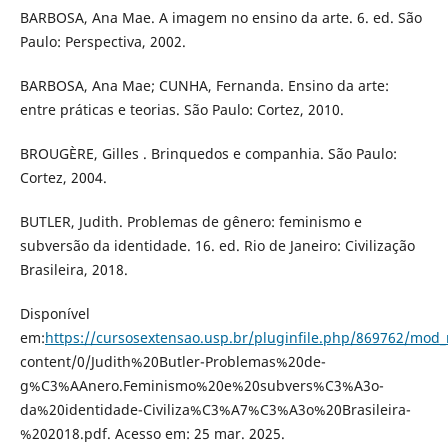
BARBOSA, Ana Mae. A imagem no ensino da arte. 6. ed. São
Paulo: Perspectiva, 2002.
BARBOSA, Ana Mae; CUNHA, Fernanda. Ensino da arte:
entre práticas e teorias. São Paulo: Cortez, 2010.
BROUGÈRE, Gilles . Brinquedos e companhia. São Paulo:
Cortez, 2004.
BUTLER, Judith. Problemas de gênero: feminismo e
subversão da identidade. 16. ed. Rio de Janeiro: Civilização
Brasileira, 2018.
Disponível
em:
https://cursosextensao.usp.br/pluginfile.php/869762/mod_
content/0/Judith%20Butler-Problemas%20de-
g%C3%AAnero.Feminismo%20e%20subvers%C3%A3o-
da%20identidade-Civiliza%C3%A7%C3%A3o%20Brasileira-
%202018.pdf. Acesso em: 25 mar. 2025.