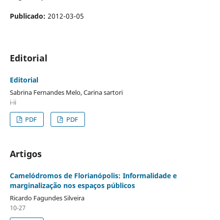
Publicado:
2012-03-05
Editorial
Editorial
Sabrina Fernandes Melo, Carina sartori
i-ii
PDF
PDF
Artigos
Camelódromos de Florianópolis: Informalidade e
marginalização nos espaços públicos
Ricardo Fagundes Silveira
10-27