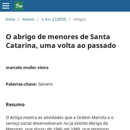
Início
/
Acervo
/
v. 4 n. 2 (2010)
/
Artigos
O abrigo de menores de Santa
Catarina, uma volta ao passado
marcelo muller vieira
Palavras-chave:
Genero
Resumo
O Artigo mostra as atividades que a Ordem Marista e o
serviço social desenvolveram no já estinto Abrigo de
Menores, que durou de 1940 até 1980, que terminou