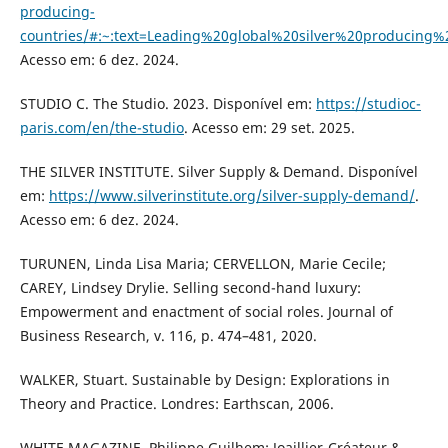
producing-
countries/#:~:text=Leading%20global%20silver%20produci
Acesso em: 6 dez. 2024.
STUDIO C. The Studio. 2023. Disponível em:
https://studioc-
paris.com/en/the-studio
. Acesso em: 29 set. 2025.
THE SILVER INSTITUTE. Silver Supply & Demand. Disponível
em:
https://www.silverinstitute.org/silver-supply-demand/
.
Acesso em: 6 dez. 2024.
TURUNEN, Linda Lisa Maria; CERVELLON, Marie Cecile;
CAREY, Lindsey Drylie. Selling second-hand luxury:
Empowerment and enactment of social roles. Journal of
Business Research, v. 116, p. 474–481, 2020.
WALKER, Stuart. Sustainable by Design: Explorations in
Theory and Practice. Londres: Earthscan, 2006.
WHITE MAGAZINE. Philippe Guilhem: Joaillier-Créateur &