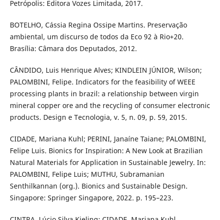
Petrópolis: Editora Vozes Limitada, 2017.
BOTELHO, Cássia Regina Ossipe Martins. Preservação
ambiental, um discurso de todos da Eco 92 à Rio+20.
Brasília: Câmara dos Deputados, 2012.
CÂNDIDO, Luis Henrique Alves; KINDLEIN JÚNIOR, Wilson;
PALOMBINI, Felipe. Indicators for the feasibility of WEEE
processing plants in brazil: a relationship between virgin
mineral copper ore and the recycling of consumer electronic
products. Design e Tecnologia, v. 5, n. 09, p. 59, 2015.
CIDADE, Mariana Kuhl; PERINI, Janaíne Taiane; PALOMBINI,
Felipe Luis. Bionics for Inspiration: A New Look at Brazilian
Natural Materials for Application in Sustainable Jewelry. In:
PALOMBINI, Felipe Luis; MUTHU, Subramanian
Senthilkannan (org.). Bionics and Sustainable Design.
Singapore: Springer Singapore, 2022. p. 195–223.
CINTRA, Lúcio Silva Kieling; CIDADE, Mariana Kuhl.