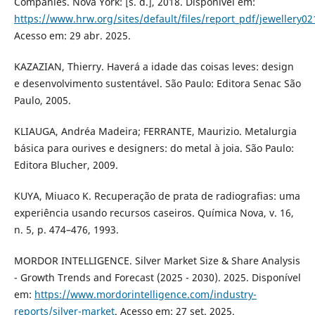
Companies. Nova York: [s. d.], 2018. Disponível em:
https://www.hrw.org/sites/default/files/report_pdf/jewellery0
Acesso em: 29 abr. 2025.
KAZAZIAN, Thierry. Haverá a idade das coisas leves: design
e desenvolvimento sustentável. São Paulo: Editora Senac São
Paulo, 2005.
KLIAUGA, Andréa Madeira; FERRANTE, Maurizio. Metalurgia
básica para ourives e designers: do metal à joia. São Paulo:
Editora Blucher, 2009.
KUYA, Miuaco K. Recuperação de prata de radiografias: uma
experiência usando recursos caseiros. Química Nova, v. 16,
n. 5, p. 474–476, 1993.
MORDOR INTELLIGENCE. Silver Market Size & Share Analysis
- Growth Trends and Forecast (2025 - 2030). 2025. Disponível
em:
https://www.mordorintelligence.com/industry-
reports/silver-market
. Acesso em: 27 set. 2025.