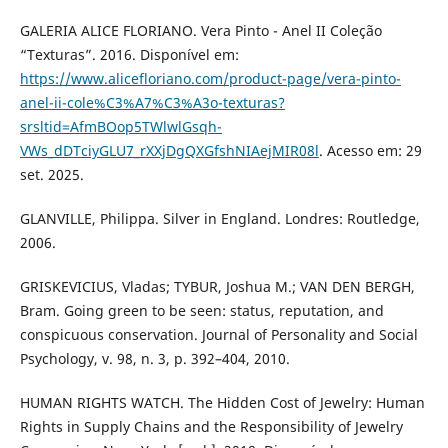
GALERIA ALICE FLORIANO. Vera Pinto - Anel II Coleção
“Texturas”. 2016. Disponível em:
https://www.alicefloriano.com/product-page/vera-pinto-
anel-ii-cole%C3%A7%C3%A3o-texturas?
srsltid=AfmBOop5TWlwlGsqh-
VWs_dDTciyGLU7_rXXjDgQXGfshNIAejMIR08l
. Acesso em: 29
set. 2025.
GLANVILLE, Philippa. Silver in England. Londres: Routledge,
2006.
GRISKEVICIUS, Vladas; TYBUR, Joshua M.; VAN DEN BERGH,
Bram. Going green to be seen: status, reputation, and
conspicuous conservation. Journal of Personality and Social
Psychology, v. 98, n. 3, p. 392–404, 2010.
HUMAN RIGHTS WATCH. The Hidden Cost of Jewelry: Human
Rights in Supply Chains and the Responsibility of Jewelry