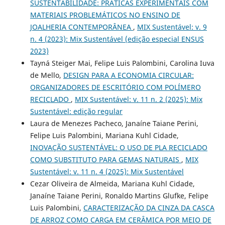
SUSTENTABILIDADE: PRÁTICAS EXPERIMENTAIS COM
MATERIAIS PROBLEMÁTICOS NO ENSINO DE
JOALHERIA CONTEMPORÂNEA
,
MIX Sustentável: v. 9
n. 4 (2023): Mix Sustentável (edição especial ENSUS
2023)
Tayná Steiger Mai, Felipe Luis Palombini, Carolina Iuva
de Mello,
DESIGN PARA A ECONOMIA CIRCULAR:
ORGANIZADORES DE ESCRITÓRIO COM POLÍMERO
RECICLADO
,
MIX Sustentável: v. 11 n. 2 (2025): Mix
Sustentável: edição regular
Laura de Menezes Pacheco, Janaíne Taiane Perini,
Felipe Luis Palombini, Mariana Kuhl Cidade,
INOVAÇÃO SUSTENTÁVEL: O USO DE PLA RECICLADO
COMO SUBSTITUTO PARA GEMAS NATURAIS
,
MIX
Sustentável: v. 11 n. 4 (2025): Mix Sustentável
Cezar Oliveira de Almeida, Mariana Kuhl Cidade,
Janaíne Taiane Perini, Ronaldo Martins Glufke, Felipe
Luis Palombini,
CARACTERIZAÇÃO DA CINZA DA CASCA
DE ARROZ COMO CARGA EM CERÂMICA POR MEIO DE