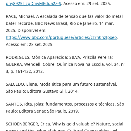
pny8925I_zgDmvMEdua2z-S
. Acesso em: 29 set. 2025.
RACE, Michael. A escalada de tensão que faz valor do metal
bater recorde. BBC News Brasil, Rio de Janeiro, 14 mar.
2025. Disponível em:
https://www.bbc.com/portuguese/articles/czrn0nzlpxeo
.
Acesso em: 28 set. 2025.
RODRIGUES, Mônica Aparecida; SILVA, Priscila Pereira;
GUERRA, Wendell. Cobre. Química Nova na Escola. vol. 34, nº
3, p. 161-132, 2012.
SALCEDO, Elena. Moda ética para um futuro sustentável.
São Paulo: Editora Gustavo Gili, 2014.
SANTOS, Rita. Joias: fundamentos, processos e técnicas. São
Paulo: Editora Senac São Paulo, 2019.
SCHOENBERGER, Erica. Why is gold valuable? Nature, social
power and the value of things. Cultural Geographies, vol.