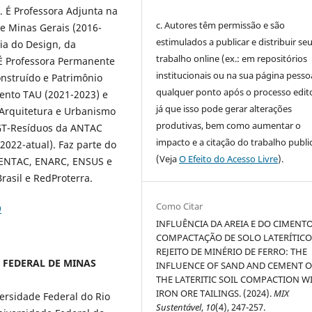
 É Professora Adjunta na
c. Autores têm permissão e são
de Minas Gerais (2016-
estimulados a publicar e distribuir se
ia do Design, da
trabalho online (ex.: em repositórios
 É Professora Permanente
institucionais ou na sua página pessoa
struído e Patrimônio
qualquer ponto após o processo edito
mento TAU (2021-2023) e
já que isso pode gerar alterações
Arquitetura e Urbanismo
produtivas, bem como aumentar o
 GT-Resíduos da ANTAC
impacto e a citação do trabalho publ
2022-atual). Faz parte do
(Veja
O Efeito do Acesso Livre
).
s: ENTAC, ENARC, ENSUS e
asil e RedProterra.
Como Citar
9
INFLUÊNCIA DA AREIA E DO CIMENT
COMPACTAÇÃO DE SOLO LATERÍTIC
REJEITO DE MINÉRIO DE FERRO: THE
DE FEDERAL DE MINAS
INFLUENCE OF SAND AND CEMENT 
THE LATERITIC SOIL COMPACTION W
IRON ORE TAILINGS. (2024).
MIX
ersidade Federal do Rio
Sustentável
,
10
(4), 247-257.