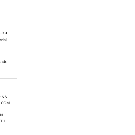
u
l) a
rial,
icado
O NA
O COM
ON
ITH