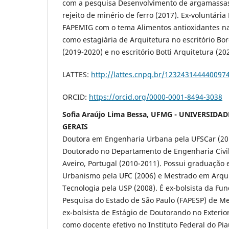
com a pesquisa Desenvolvimento de argamassa
rejeito de minério de ferro (2017). Ex-voluntári
FAPEMIG com o tema Alimentos antioxidantes na
como estagiária de Arquitetura no escritório B
(2019-2020) e no escritório Botti Arquitetura (20
LATTES:
http://lattes.cnpq.br/123243144440097
ORCID:
https://orcid.org/0000-0001-8494-3038
Sofia Araújo Lima Bessa, UFMG - UNIVERSIDA
GERAIS
Doutora em Engenharia Urbana pela UFSCar (201
Doutorado no Departamento de Engenharia Civil
Aveiro, Portugal (2010-2011). Possui graduação 
Urbanismo pela UFC (2006) e Mestrado em Arqu
Tecnologia pela USP (2008). É ex-bolsista da F
Pesquisa do Estado de São Paulo (FAPESP) de Me
ex-bolsista de Estágio de Doutorando no Exterio
como docente efetivo no Instituto Federal do Pia