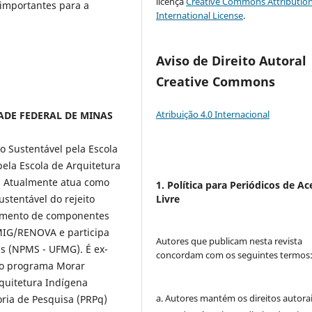
licença
Creative Commons Attribution
 importantes para a
International License
.
Aviso de Direito Autoral
Creative Commons
Atribuição 4.0 Internacional
DADE FEDERAL DE MINAS
 Sustentável pela Escola
ela Escola de Arquitetura
). Atualmente atua como
1. Política para Periódicos de Ac
Livre
ustentável do rejeito
vimento de componentes
EMIG/RENOVA e participa
Autores que publicam nesta revista
s (NPMS - UFMG). É ex-
concordam com os seguintes termos
elo programa Morar
quitetura Indígena
a. Autores mantém os direitos autorai
oria de Pesquisa (PRPq)