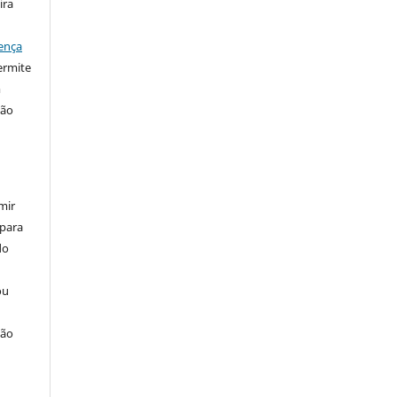
ira
ença
ermite
m
ção
mir
 para
do
ou
ção