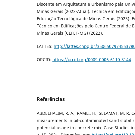
Discente em Arquitetura e Urbanismo pela Univ
Minas Gerais (2023-Atual). Técnica em Edificaçõ
Educação Tecnológica de Minas Gerais (2023). 
Técnico em Edificações pelo Centro Federal de 
Minas Gerais (CEFET-MG) (2022).
LATTES:
http://lattes.cnpq.br/350650797455378
ORCID:
https://orcid.org/0009-0006-6110-3144
Referências
ABDELHALIM, R. A.; RAMLI, H.; SELAMAT, M. R. C
measurements in oil-contaminated sand stabilized
potencial usage in concrete mix. Case Studies in
v. 15, 2021. Disponível em:
https://doi.org/10.1