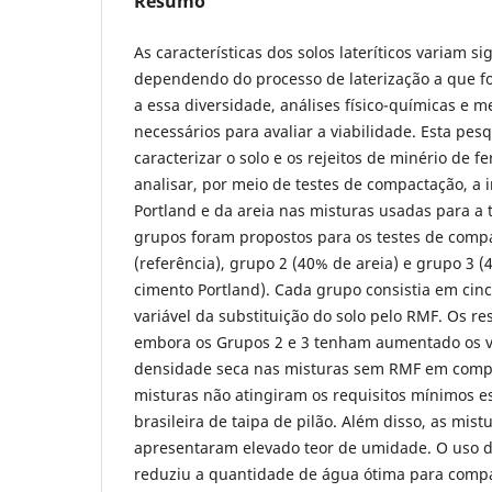
Resumo
As características dos solos lateríticos variam si
dependendo do processo de laterização a que f
a essa diversidade, análises físico-químicas e 
necessários para avaliar a viabilidade. Esta pes
caracterizar o solo e os rejeitos de minério de 
analisar, por meio de testes de compactação, a 
Portland e da areia nas misturas usadas para a t
grupos foram propostos para os testes de comp
(referência), grupo 2 (40% de areia) e grupo 3 (
cimento Portland). Cada grupo consistia em cin
variável da substituição do solo pelo RMF. Os r
embora os Grupos 2 e 3 tenham aumentado os 
densidade seca nas misturas sem RMF em compa
misturas não atingiram os requisitos mínimos e
brasileira de taipa de pilão. Além disso, as mis
apresentaram elevado teor de umidade. O uso 
reduziu a quantidade de água ótima para comp