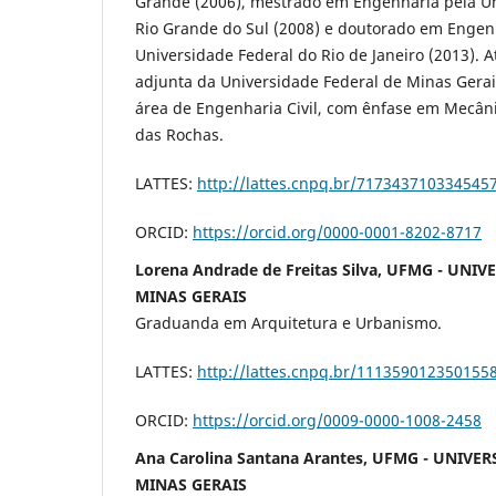
Grande (2006), mestrado em Engenharia pela Un
Rio Grande do Sul (2008) e doutorado em Engenh
Universidade Federal do Rio de Janeiro (2013). 
adjunta da Universidade Federal de Minas Gerai
área de Engenharia Civil, com ênfase em Mecân
das Rochas.
LATTES:
http://lattes.cnpq.br/717343710334545
ORCID:
https://orcid.org/0000-0001-8202-8717
Lorena Andrade de Freitas Silva, UFMG - UNI
MINAS GERAIS
Graduanda em Arquitetura e Urbanismo.
LATTES:
http://lattes.cnpq.br/111359012350155
ORCID:
https://orcid.org/0009-0000-1008-2458
Ana Carolina Santana Arantes, UFMG - UNIVE
MINAS GERAIS