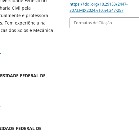
iversidade Federal do
https://doi.org/10.29183/2447-
aria Civil pela
3073.MIX2024.v10.n4.247-257
Atualmente é professora
s. Tem experiência na
Formatos de Citação
icas dos Solos e Mecânica
7
VERSIDADE FEDERAL DE
8
RSIDADE FEDERAL DE