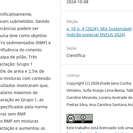
2024-10-08
gnificativamente,
oram submetidos. Devido
Edição
mecânicas podem ser
v. 10 n. 4 (2024): Mix Sustentável
(edição especial ENSUS 2024)
quisa teve como objetivo
ferro sedimentados (RMF) e
Seção
influência do cimento
Científica
aipa de pilão. Três
actação: Grupo 1
40% de areia e 2,5% de
Licença
co misturas com conteúdo
Copyright (c) 2024 Jhade Iana Cunha
esultados mostraram que,
Vimieiro, Sofia Araújo Lima Bessa, Tali
valores máximos de
Caroline Miranda, Lorena Andrade de
ração ao Grupo 1, as
Freitas Silva, Ana Carolina Santana Ar
specificados pela norma
turas sem RMF
do RMF em misturas
Este trabalho está licenciado sob um
actação e aumentou os