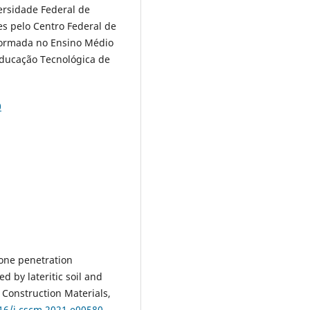
ersidade Federal de
es pelo Centro Federal de
Formada no Ensino Médio
Educação Tecnológica de
0
one penetration
 by lateritic soil and
 Construction Materials,
016/j.cscm.2021.e00580
.