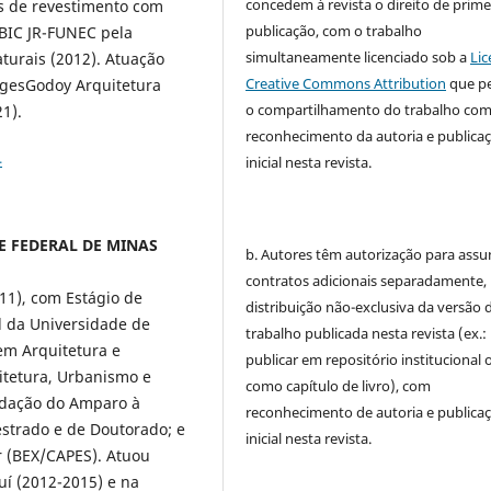
concedem à revista o direito de prime
s de revestimento com
publicação, com o trabalho
a BIC JR-FUNEC pela
simultaneamente licenciado sob a
Lic
turais (2012). Atuação
Creative Commons Attribution
que p
orgesGodoy Arquitetura
o compartilhamento do trabalho co
21).
reconhecimento da autoria e publica
4
inicial nesta revista.
DE FEDERAL DE MINAS
b. Autores têm autorização para assu
contratos adicionais separadamente,
1), com Estágio de
distribuição não-exclusiva da versão 
 da Universidade de
trabalho publicada nesta revista (ex.:
em Arquitetura e
publicar em repositório institucional 
itetura, Urbanismo e
como capítulo de livro), com
undação do Amparo à
reconhecimento de autoria e publica
strado e de Doutorado; e
inicial nesta revista.
r (BEX/CAPES). Atuou
uí (2012-2015) e na