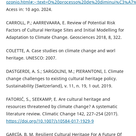
ozonio.html#:~:text=O%20processo%20de%20diminui%C3%A
Acess in: 10 ago. 2024.
CARROLL, P.; AARREVAARA, E. Review of Potential Risk
Factors of Cultural Heritage Sites and Initial Modelling for
Adaptation to Climate Change. Geosciences 2018, 8, 322.
COLETTE, A. Case studies on climate change and worl
heritage. UNESCO: 2007.
DASTGERDI, A. S.; SARGOLINI, M.; PIERANTONI, I. Climate
change challenges to existing cultural heritage policy.
Sustainability (Switzerland), v. 11, n. 19, 1 out. 2019.
FATORIĆ, S., SEEKAMP, E. Are cultural heritage and
resources threatened by climate change? A systematic
literature review. Climatic Change 142, 227–254 (2017).
https://doi.org/10.1007/s10584-017-1929-9
GARCÍA, B. M. Resilient Cultural Heritage For A Future Of