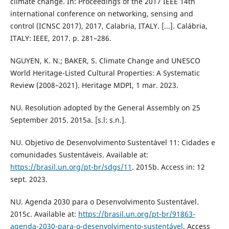
climate change. In: Proceedings of the 2017 IEEE 14th
international conference on networking, sensing and
control (ICNSC 2017), 2017, Calabria, ITALY. [...]. Calábria,
ITALY: IEEE, 2017. p. 281–286.
NGUYEN, K. N.; BAKER, S. Climate Change and UNESCO
World Heritage-Listed Cultural Properties: A Systematic
Review (2008–2021). Heritage MDPI, 1 mar. 2023.
NU. Resolution adopted by the General Assembly on 25
September 2015. 2015a. [s.l: s.n.].
NU. Objetivo de Desenvolvimento Sustentável 11: Cidades e
comunidades Sustentáveis. Available at:
https://brasil.un.org/pt-br/sdgs/11
. 2015b. Access in: 12
sept. 2023.
NU. Agenda 2030 para o Desenvolvimento Sustentável.
2015c. Available at:
https://brasil.un.org/pt-br/91863-
agenda-2030-para-o-desenvolvimento-sustentável
. Access