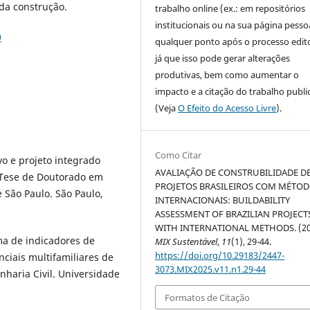
da construção.
trabalho online (ex.: em repositórios
institucionais ou na sua página pessoa
0
qualquer ponto após o processo edito
já que isso pode gerar alterações
produtivas, bem como aumentar o
impacto e a citação do trabalho publ
(Veja
O Efeito do Acesso Livre
).
Como Citar
o e projeto integrado
AVALIAÇÃO DE CONSTRUBILIDADE D
 Tese de Doutorado em
PROJETOS BRASILEIROS COM MÉTO
 São Paulo. São Paulo,
INTERNACIONAIS: BUILDABILITY
ASSESSMENT OF BRAZILIAN PROJECT
WITH INTERNATIONAL METHODS. (20
ma de indicadores de
MIX Sustentável
,
11
(1), 29-44.
https://doi.org/10.29183/2447-
ciais multifamiliares de
3073.MIX2025.v11.n1.29-44
haria Civil. Universidade
Formatos de Citação