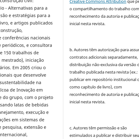
onstrução civil:
Creative Commons Attribution
que p
o - Alternativas para a
o compartilhamento do trabalho co
são e estratégias para a
reconhecimento da autoria e publica
ivro, e artigos publicados
inicial nesta revista.
construção,
e conferências nacionais
 periódicos, e consultora
b. Autores têm autorização para assu
e 150 trabalhos de
contratos adicionais separadamente,
 mestrado), iniciação
distribuição não-exclusiva da versão 
tários. Em 2005 criou o
trabalho publicada nesta revista (ex.:
sionais que desenvolve
publicar em repositório institucional 
 sustentabilidade na
como capítulo de livro), com
Alcoa de Inovação em
reconhecimento de autoria e publica
e do grupo, com o projeto
inicial nesta revista.
usando latas de bebidas
anejamento, execução e
ações em sistemas de
e pesquisa, extensão e
c. Autores têm permissão e são
nternacional,
estimulados a publicar e distribuir se