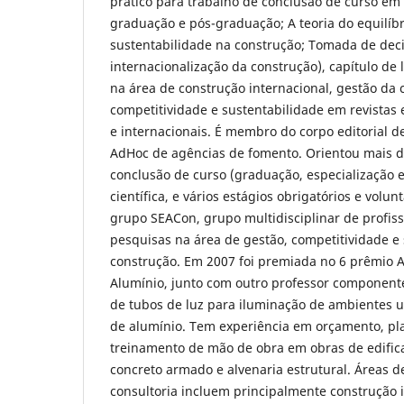
prático para trabalho de conclusão de curso em c
graduação e pós-graduação; A teoria do equilíbri
sustentabilidade na construção; Tomada de deci
internacionalização da construção), capítulo de l
na área de construção internacional, gestão da 
competitividade e sustentabilidade em revistas 
e internacionais. É membro do corpo editorial de
AdHoc de agências de fomento. Orientou mais d
conclusão de curso (graduação, especialização e
científica, e vários estágios obrigatórios e volun
grupo SEACon, grupo multidisciplinar de profis
pesquisas na área de gestão, competitividade e
construção. Em 2007 foi premiada no 6 prêmio 
Alumínio, junto com outro professor component
de tubos de luz para iluminação de ambientes 
de alumínio. Tem experiência em orçamento, pl
treinamento de mão de obra em obras de edific
concreto armado e alvenaria estrutural. Áreas d
consultoria incluem principalmente construção i