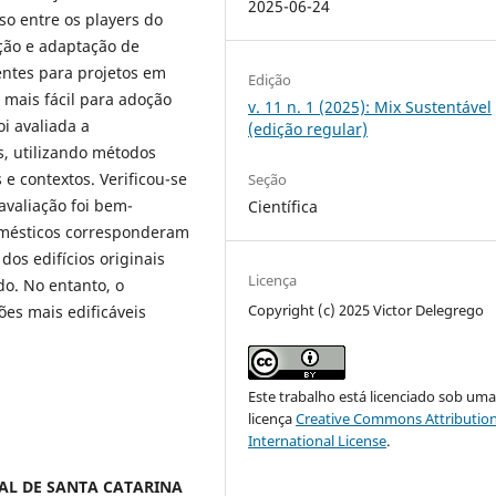
2025-06-24
nso entre os players do
ação e adaptação de
entes para projetos em
Edição
mais fácil para adoção
v. 11 n. 1 (2025): Mix Sustentável
oi avaliada a
(edição regular)
os, utilizando métodos
e contextos. Verificou-se
Seção
avaliação foi bem-
Científica
omésticos corresponderam
dos edifícios originais
Licença
do. No entanto, o
Copyright (c) 2025 Victor Delegrego
es mais edificáveis ​​
Este trabalho está licenciado sob um
licença
Creative Commons Attribution
International License
.
ERAL DE SANTA CATARINA