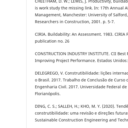
CHEETHAM, D. W.; LEWIS, J. Productivity, buildabi
is work study the missing link. In: 17th Annua
Management, Manchester: University of Salford, 
Researchers in Construction, 2001. p. 5-7.
CIRIA. Buildability: An Assessment. 1983. CIRIA P
publication no. 26
CONSTRUCTION INDUSTRY INSTITUTE. CII Best P
Improving Project Performance. Estados Unidos: 
DELEGREGO, V. Construtibilidade: lições internac
o Brasil. 2017. Trabalho de Conclusão de Curso
Engenharia Civil. 2017. Universidade Federal de
Florianópolis.
DING, C. S.; SALLEH, H.; KHO, M. Y. (2020). Ten
construtibilidade: uma revisão e direções futuras
Sustainable Construction Engineering and Techno