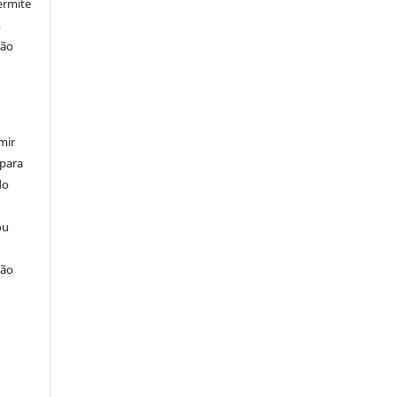
ermite
m
ção
mir
 para
do
ou
ção
u