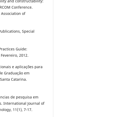
lity and constructability:
l ARCOM Conference.
Association of
ublications, Special
ractices Guide:
Fevereiro, 2012.
ionais e aplicações para
 de Graduação em
 Santa Catarina.
dências de pesquisa em
. International Journal of
logy, 11(1), 7-17.