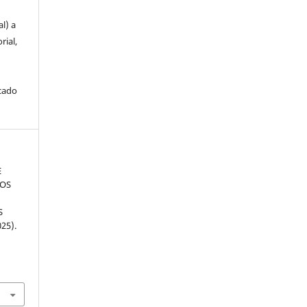
l) a
rial,
icado
E
DOS
S
25).