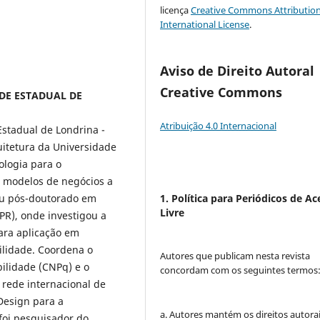
licença
Creative Commons Attribution
International License
.
Aviso de Direito Autoral
Creative Commons
DADE ESTADUAL DE
Atribuição 4.0 Internacional
Estadual de Londrina -
itetura da Universidade
ologia para o
e modelos de negócios a
zou pós-doutorado em
1. Política para Periódicos de Ac
Livre
PR), onde investigou a
ara aplicação em
ilidade. Coordena o
Autores que publicam nesta revista
ilidade (CNPq) e o
concordam com os seguintes termos
rede internacional de
Design para a
a. Autores mantém os direitos autorai
foi pesquisador do