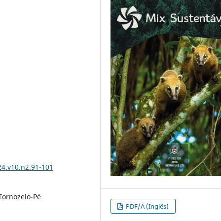
24.v10.n2.91-101
Tornozelo-Pé
PDF/A (Inglês)