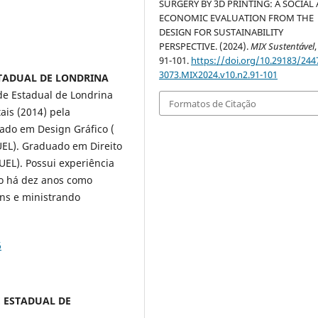
SURGERY BY 3D PRINTING: A SOCIAL
ECONOMIC EVALUATION FROM THE
DESIGN FOR SUSTAINABILITY
PERSPECTIVE. (2024).
MIX Sustentável
91-101.
https://doi.org/10.29183/244
3073.MIX2024.v10.n2.91-101
ESTADUAL DE LONDRINA
e Estadual de Londrina
Formatos de Citação
ais (2014) pela
ado em Design Gráfico (
UEL). Graduado em Direito
UEL). Possui experiência
do há dez anos como
ns e ministrando
6
DE ESTADUAL DE