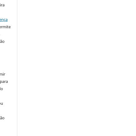
ira
ença
ermite
m
ção
mir
 para
do
ou
ção