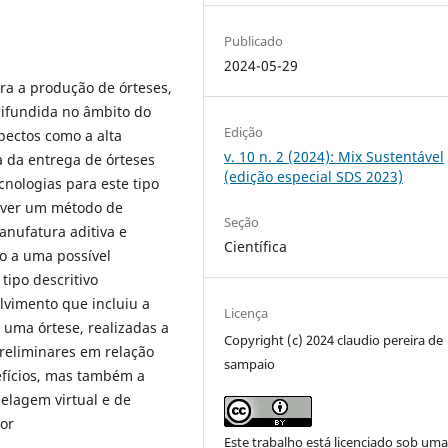
Publicado
2024-05-29
ra a produção de órteses,
difundida no âmbito do
Edição
pectos como a alta
v. 10 n. 2 (2024): Mix Sustentável
 da entrega de órteses
(edição especial SDS 2023)
ecnologias para este tipo
rever um método de
Seção
anufatura aditiva e
Científica
o a uma possível
tipo descritivo
lvimento que incluiu a
Licença
uma órtese, realizadas a
Copyright (c) 2024 claudio pereira de
preliminares em relação
sampaio
efícios, mas também a
elagem virtual e de
or
Este trabalho está licenciado sob um