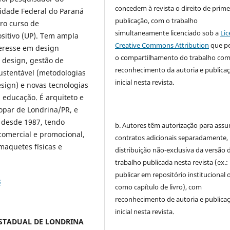
concedem à revista o direito de prime
idade Federal do Paraná
publicação, com o trabalho
ro curso de
simultaneamente licenciado sob a
Lic
sitivo (UP). Tem ampla
Creative Commons Attribution
que p
teresse em design
o compartilhamento do trabalho co
 design, gestão de
reconhecimento da autoria e publica
sustentável (metodologias
inicial nesta revista.
sign) e novas tecnologias
 educação. É arquiteto e
opar de Londrina/PR, e
 desde 1987, tendo
b. Autores têm autorização para assu
comercial e promocional,
contratos adicionais separadamente,
maquetes físicas e
distribuição não-exclusiva da versão 
trabalho publicada nesta revista (ex.:
publicar em repositório institucional 
3
como capítulo de livro), com
reconhecimento de autoria e publica
inicial nesta revista.
E ESTADUAL DE LONDRINA