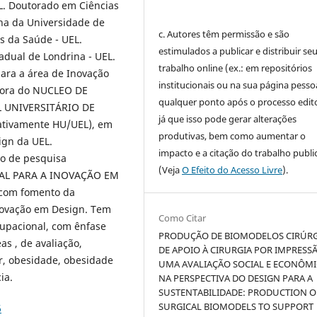
L. Doutorado em Ciências
na da Universidade de
c. Autores têm permissão e são
s da Saúde - UEL.
estimulados a publicar e distribuir se
adual de Londrina - UEL.
trabalho online (ex.: em repositórios
ara a área de Inovação
institucionais ou na sua página pessoa
dora do NUCLEO DE
qualquer ponto após o processo edito
 UNIVERSITÁRIO DE
já que isso pode gerar alterações
rativamente HU/UEL), em
produtivas, bem como aumentar o
ign da UEL.
impacto e a citação do trabalho publ
to de pesquisa
(Veja
O Efeito do Acesso Livre
).
TAL PARA A INOVAÇÃO EM
com fomento da
ovação em Design. Tem
Como Citar
cupacional, com ênfase
PRODUÇÃO DE BIOMODELOS CIRÚR
as , de avaliação,
DE APOIO À CIRURGIA POR IMPRESSÃ
lar, obesidade, obesidade
UMA AVALIAÇÃO SOCIAL E ECONÔM
ia.
NA PERSPECTIVA DO DESIGN PARA A
SUSTENTABILIDADE: PRODUCTION O
SURGICAL BIOMODELS TO SUPPORT
6