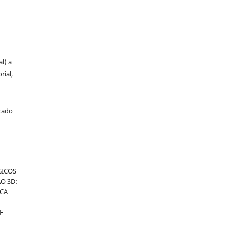
u
l) a
rial,
icado
GICOS
O 3D:
ICA
F