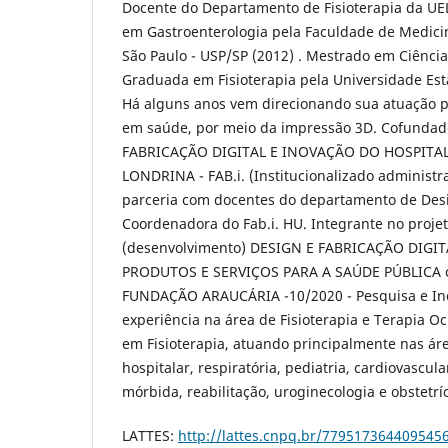
Docente do Departamento de Fisioterapia da UE
em Gastroenterologia pela Faculdade de Medici
São Paulo - USP/SP (2012) . Mestrado em Ciência
Graduada em Fisioterapia pela Universidade Est
Há alguns anos vem direcionando sua atuação p
em saúde, por meio da impressão 3D. Cofunda
FABRICAÇÃO DIGITAL E INOVAÇÃO DO HOSPITAL
LONDRINA - FAB.i. (Institucionalizado administ
parceria com docentes do departamento de Des
Coordenadora do Fab.i. HU. Integrante no proje
(desenvolvimento) DESIGN E FABRICAÇÃO DIGI
PRODUTOS E SERVIÇOS PARA A SAÚDE PÚBLICA 
FUNDAÇÃO ARAUCÁRIA -10/2020 - Pesquisa e In
experiência na área de Fisioterapia e Terapia O
em Fisioterapia, atuando principalmente nas áre
hospitalar, respiratória, pediatria, cardiovascu
mórbida, reabilitação, uroginecologia e obstetríc
LATTES:
http://lattes.cnpq.br/779517364409545