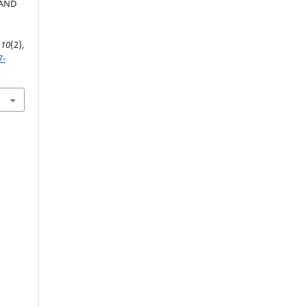
 AND
,
10
(2),
7-