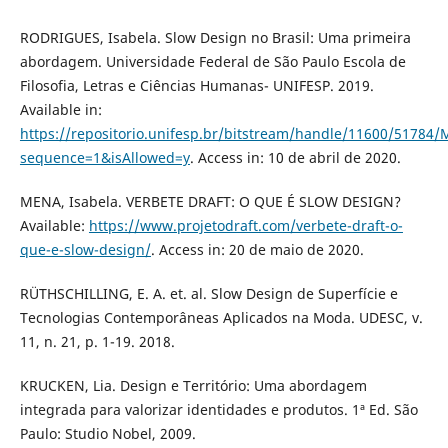
RODRIGUES, Isabela. Slow Design no Brasil: Uma primeira
abordagem. Universidade Federal de São Paulo Escola de
Filosofia, Letras e Ciências Humanas- UNIFESP. 2019.
Available in:
https://repositorio.unifesp.br/bitstream/handle/11600/5
sequence=1&isAllowed=y
. Access in: 10 de abril de 2020.
MENA, Isabela. VERBETE DRAFT: O QUE É SLOW DESIGN?
Available:
https://www.projetodraft.com/verbete-draft-o-
que-e-slow-design/
. Access in: 20 de maio de 2020.
RÜTHSCHILLING, E. A. et. al. Slow Design de Superfície e
Tecnologias Contemporâneas Aplicados na Moda. UDESC, v.
11, n. 21, p. 1-19. 2018.
KRUCKEN, Lia. Design e Território: Uma abordagem
integrada para valorizar identidades e produtos. 1ª Ed. São
Paulo: Studio Nobel, 2009.