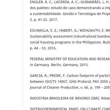
ENGLER, R. C.; LACERDA, A. C.; GUIMARÃES, L. H. 
dos paletes: estudo de caso demonstrando a im
a sustentabilidade. Gestão e Tecnologia de Projet
2, p. 41-52. 2017.
ESCAMILLA, E. Z.; HABERT, G.; WOHLMUTH, E. W
Sustainability assessment industrialized bamboo
social housing programs in the Philippines. Buil
p. 44 – 53, 2016.
FEDERAL MINISTRY OF EDUCATION AND RESEARC
in Germany. Berlin, Germany, 2015.
GARCIA, R.; FREIRE, F. Carbon footprint of parti
between ISO/TS 14067, GHG Protocol, PAS 2050 a
Journal of Cleaner Production, v. 66, p. 199 – 209
INDÚSTRIA BRASILEIRA DE ÁRVORES (IBÁ). Relatór
INTERGOVERNMENTAL PANEL ON CLIMATE CHAN