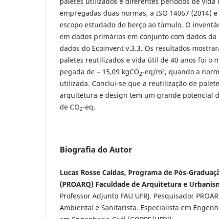
paletes utilizados e diferentes períodos de vida 
empregadas duas normas, a ISO 14067 (2014) e 
escopo estudado do berço ao túmulo. O inventár
em dados primários em conjunto com dados da l
dados do Ecoinvent v.3.3. Os resultados mostra
paletes reutilizados e vida útil de 40 anos foi 
pegada de – 15,09 kgCO
-eq/m², quando a norm
2
utilizada. Conclui-se que a reutilização de palet
arquitetura e design tem um grande potencial 
de CO
-eq.
2
Biografia do Autor
Lucas Rosse Caldas, Programa de Pós-Graduaç
(PROARQ) Faculdade de Arquitetura e Urbanis
Professor Adjunto FAU UFRJ. Pesquisador PROARQ
Ambiental e Sanitarista. Especialista em Engenh