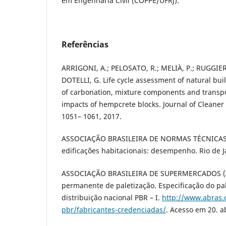
em Engenharia Civil (COPPE/UFRJ).
Referências
ARRIGONI, A.; PELOSATO, R.; MELIÀ, P.; RUGGIERI
DOTELLI, G. Life cycle assessment of natural buil
of carbonation, mixture components and transpo
impacts of hempcrete blocks. Journal of Cleaner 
1051– 1061, 2017.
ASSOCIAÇÃO BRASILEIRA DE NORMAS TÉCNICAS.
edificações habitacionais: desempenho. Rio de J
ASSOCIAÇÃO BRASILEIRA DE SUPERMERCADOS (A
permanente de paletização. Especificação do pa
distribuição nacional PBR – I.
http://www.abras.
pbr/fabricantes-credenciadas/
. Acesso em 20. a