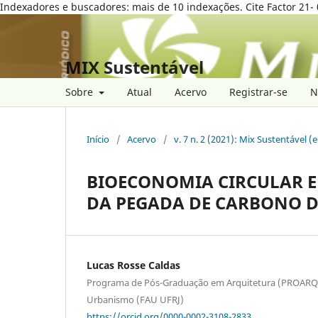
Indexadores e buscadores: mais de 10 indexações. Cite Factor 21- 
MIX Sustentável
Sobre
Atual
Acervo
Registrar-se
N
Início
/
Acervo
/
v. 7 n. 2 (2021): Mix Sustentável (
BIOECONOMIA CIRCULAR E
DA PEGADA DE CARBONO D
Lucas Rosse Caldas
Programa de Pós-Graduação em Arquitetura (PROARQ) 
Urbanismo (FAU UFRJ)
https://orcid.org/0000-0002-3108-2833