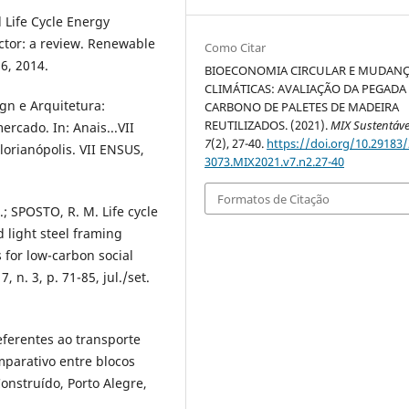
d Life Cycle Energy
ector: a review. Renewable
Como Citar
6, 2014.
BIOECONOMIA CIRCULAR E MUDAN
CLIMÁTICAS: AVALIAÇÃO DA PEGADA
gn e Arquitetura:
CARBONO DE PALETES DE MADEIRA
REUTILIZADOS. (2021).
MIX Sustentáve
ercado. In: Anais...VII
7
(2), 27-40.
https://doi.org/10.29183/
lorianópolis. VII ENSUS,
3073.MIX2021.v7.n2.27-40
Formatos de Citação
e.; SPOSTO, R. M. Life cycle
 light steel framing
 for low-carbon social
 n. 3, p. 71-85, jul./set.
eferentes ao transporte
mparativo entre blocos
onstruído, Porto Alegre,