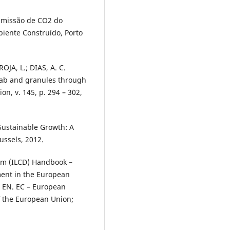
 Emissão de CO2 do
iente Construído, Porto
OJA, L.; DIAS, A. C.
lab and granules through
on, v. 145, p. 294 – 302,
Sustainable Growth: A
ussels, 2012.
tem (ILCD) Handbook –
ent in the European
1 EN. EC – European
f the European Union;