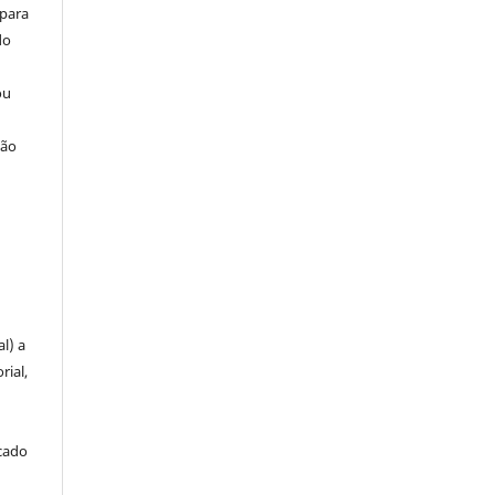
 para
do
ou
ção
u
l) a
rial,
icado