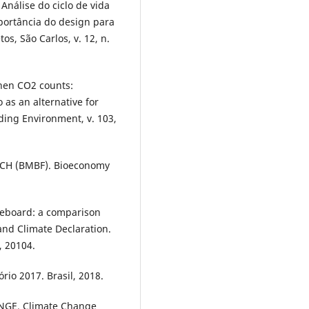
Análise do ciclo de vida
portância do design para
os, São Carlos, v. 12, n.
hen CO2 counts:
 as an alternative for
ding Environment, v. 103,
H (BMBF). Bioeconomy
cleboard: a comparison
nd Climate Declaration.
, 20104.
io 2017. Brasil, 2018.
GE. Climate Change