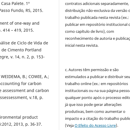
 Casa Palete. 1º
contratos adicionais separadamente,
Passo Fundo, RS, 2015.
distribuição não-exclusiva da versão 
trabalho publicada nesta revista (ex.:
sment of one-way and
publicar em repositório institucional 
p. 414 – 419, 2015.
como capítulo de livro), com
reconhecimento de autoria e publica
álise de Ciclo de Vida de
inicial nesta revista.
e de Cimento Portland
re, v. 14, n. 2, p. 153-
c. Autores têm permissão e são
WEIDEMA, B.; COWIE, A.;
estimulados a publicar e distribuir se
 accounting for carbon
trabalho online (ex.: em repositórios
cle assessment and carbon
institucionais ou na sua página pessoa
Assessessment, v.18, p.
qualquer ponto após o processo edito
já que isso pode gerar alterações
produtivas, bem como aumentar o
nvironmental product
impacto e a citação do trabalho publ
:2012, 2013, p. 36-37.
(Veja
O Efeito do Acesso Livre
).