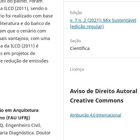
útil do painel. Foram
a ILCD (2011), sendo o
Edição
io foi realizado com base
v. 7 n. 2 (2021): Mix Sustentável
iteratura e do banco de
(edição regular)
ram que o cenário com
o mais vantajoso, com uma
Seção
a da ILCD (2011) é
Científica
es em projetos de
de redução de emissões
Licença
Aviso de Direito Autoral
Creative Commons
ão em Arquitetura
Atribuição 4.0 Internacional
mo (FAU UFRJ)
, Engenheiro Civil,
aria Diagnóstica. Doutor