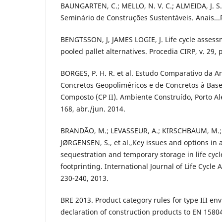
BAUNGARTEN, C.; MELLO, N. V. C.; ALMEIDA, J. S.
Seminário de Construções Sustentáveis. Anais...
BENGTSSON, J, JAMES LOGIE, J. Life cycle asses
pooled pallet alternatives. Procedia CIRP, v. 29, 
BORGES, P. H. R. et al. Estudo Comparativo da An
Concretos Geopoliméricos e de Concretos à Bas
Composto (CP II). Ambiente Construído, Porto Aleg
168, abr./jun. 2014.
BRANDÃO, M.; LEVASSEUR, A.; KIRSCHBAUM, M.; 
JØRGENSEN, S., et al.,Key issues and options in
sequestration and temporary storage in life cy
footprinting. International Journal of Life Cycle 
230-240, 2013.
BRE 2013. Product category rules for type III e
declaration of construction products to EN 15804