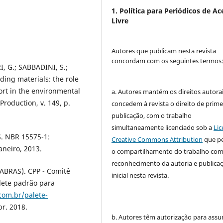
1. Política para Periódicos de Ac
Livre
Autores que publicam nesta revista
concordam com os seguintes termos
, G.; SABBADINI, S.;
ding materials: the role
rt in the environmental
a. Autores mantém os direitos autorai
Production, v. 149, p.
concedem à revista o direito de prime
publicação, com o trabalho
simultaneamente licenciado sob a
Lic
 NBR 15575-1:
Creative Commons Attribution
que p
aneiro, 2013.
o compartilhamento do trabalho co
reconhecimento da autoria e publica
BRAS). CPP - Comitê
inicial nesta revista.
lete padrão para
com.br/palete-
br. 2018.
b. Autores têm autorização para assu