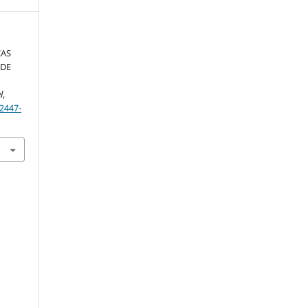
ÇAS
 DE
l
,
2447-