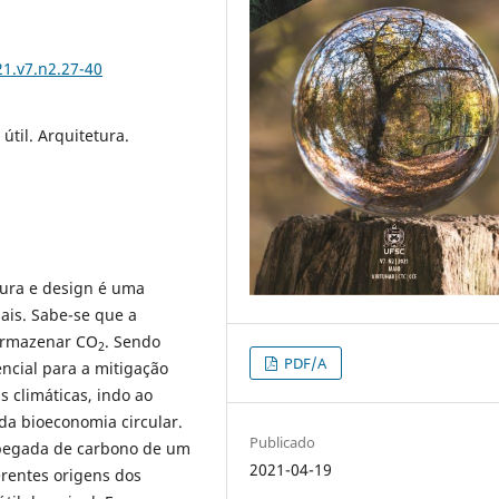
1.v7.n2.27-40
 útil. Arquitetura.
tura e design é uma
ais. Sabe-se que a
 armazenar CO
. Sendo
2
PDF/A
ncial para a mitigação
 climáticas, indo ao
a bioeconomia circular.
Publicado
a pegada de carbono de um
2021-04-19
erentes origens dos