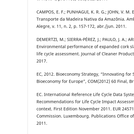
CAMPOS, E. F.; PUNHAGUI, K. R. G.; JOHN, V. M.
Transporte da Madeira Nativa da Amazônia. Amb
Alegre, v. 11, n. 2, p. 157-172, abr./jun. 2011.
DEMERTZI, M.; SIERRA-PÉREZ, J.; PAULO, J. A.; ARR
Environmental performance of expanded cork s
life cycle assessment. Journal of Cleaner Producti
2017.
EC, 2012. Bioeconomy Strategy, “Innovating for 
Bioeconomy for Europe”, COM(2012) 60 Final, Br
EC. International Reference Life Cycle Data Sys
Recommendations for Life Cycle Impact Assessm
context. First Edition November 2011. EUR 2457
Commission. Luxembourg. Publications Office o
2011.