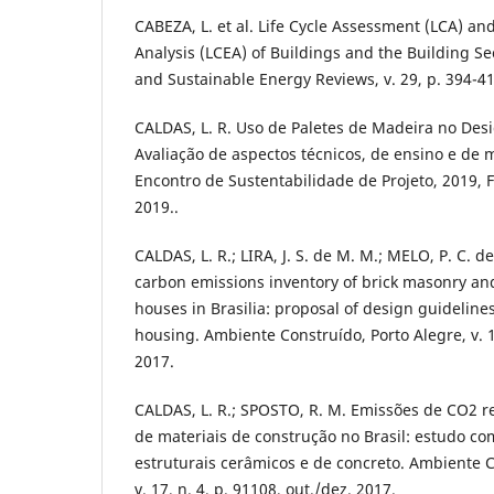
CABEZA, L. et al. Life Cycle Assessment (LCA) an
Analysis (LCEA) of Buildings and the Building S
and Sustainable Energy Reviews, v. 29, p. 394-41
CALDAS, L. R. Uso de Paletes de Madeira no Desi
Avaliação de aspectos técnicos, de ensino e de m
Encontro de Sustentabilidade de Projeto, 2019, F
2019..
CALDAS, L. R.; LIRA, J. S. de M. M.; MELO, P. C. d
carbon emissions inventory of brick masonry and
houses in Brasilia: proposal of design guidelines
housing. Ambiente Construído, Porto Alegre, v. 17,
2017.
CALDAS, L. R.; SPOSTO, R. M. Emissões de CO2 r
de materiais de construção no Brasil: estudo co
estruturais cerâmicos e de concreto. Ambiente C
v. 17, n. 4, p. 91108, out./dez. 2017.