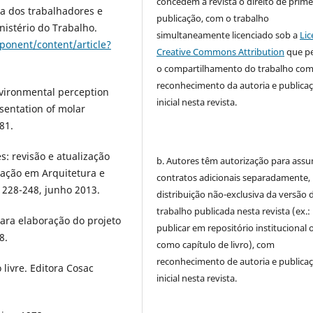
concedem à revista o direito de prime
 dos trabalhadores e
publicação, com o trabalho
nistério do Trabalho.
simultaneamente licenciado sob a
Lic
ponent/content/article?
Creative Commons Attribution
que p
o compartilhamento do trabalho co
reconhecimento da autoria e publica
nvironmental perception
inicial nesta revista.
sentation of molar
81.
s: revisão e atualização
b. Autores têm autorização para assu
uação em Arquitetura e
contratos adicionais separadamente,
. 228-248, junho 2013.
distribuição não-exclusiva da versão 
trabalho publicada nesta revista (ex.:
para elaboração do projeto
publicar em repositório institucional 
8.
como capítulo de livro), com
reconhecimento de autoria e publica
 livre. Editora Cosac
inicial nesta revista.