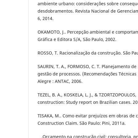
ambiente urbano: considerações sobre consequ
desdobramentos. Revista Nacional de Gerenciame
6, 2014.
OKAMOTO, J.. Percepção ambiental e comportame
Gráfica e Editora S/A, São Paulo, 2002.
ROSSO, T. Racionalização da construção. São Pau
SAURIN, T. A., FORMOSO, C. T. Planejamento de 
gestão de processos. (Recomendações Técnicas H
Alegre : ANTAC, 2006.
TEZEL, B. A., KOSKELA, L. J., & TZORTZOPOULOS,
construction: Study report on Brazilian cases. 20
TISAKA, M.. Como evitar prejuízos em obras de co
Construction Claim. São Paulo: Pini, 2011a.
__.Orçamento na construção civil: consultoria, p