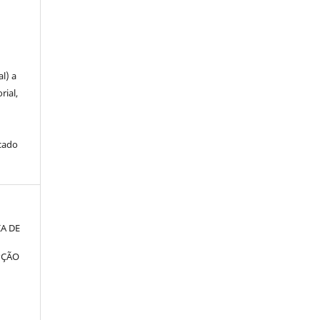
u
l) a
rial,
icado
IA DE
PÇÃO