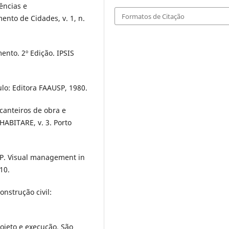
ências e
Formatos de Citação
nto de Cidades, v. 1, n.
nto. 2º Edição. IPSIS
lo: Editora FAAUSP, 1980.
canteiros de obra e
ABITARE, v. 3. Porto
 P. Visual management in
10.
nstrução civil:
rojeto e execução. São