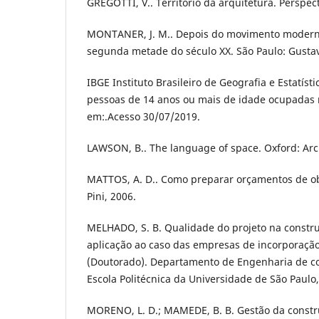
GREGOTTI, V.. Território da arquitetura. Perspect
MONTANER, J. M.. Depois do movimento moderno
segunda metade do século XX. São Paulo: Gustavo
IBGE Instituto Brasileiro de Geografia e Estatíst
pessoas de 14 anos ou mais de idade ocupadas 
em:.Acesso 30/07/2019.
LAWSON, B.. The language of space. Oxford: Arch
MATTOS, A. D.. Como preparar orçamentos de obr
Pini, 2006.
MELHADO, S. B. Qualidade do projeto na construç
aplicação ao caso das empresas de incorporação
(Doutorado). Departamento de Engenharia de co
Escola Politécnica da Universidade de São Paulo
MORENO, L. D.; MAMEDE, B. B. Gestão da constru