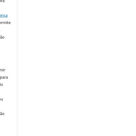
ira
ença
ermite
m
ção
mir
 para
do
ou
ção