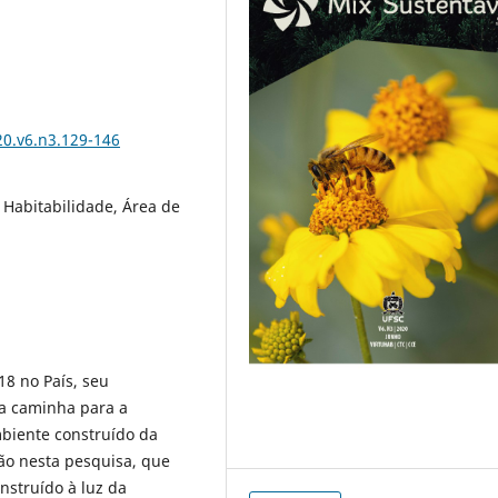
20.v6.n3.129-146
 Habitabilidade, Área de
18 no País, seu
a caminha para a
mbiente construído da
ção nesta pesquisa, que
nstruído à luz da