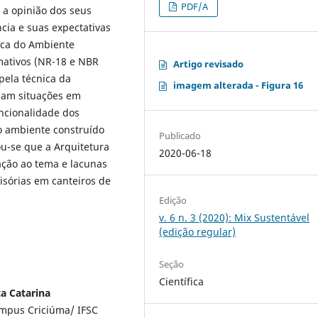
PDF/A
 a opinião dos seus
cia e suas expectativas
ica do Ambiente
mativos (NR-18 e NBR
Artigo revisado
pela técnica da
imagem alterada - Figura 16
icam situações em
uncionalidade dos
do ambiente construído
Publicado
cou-se que a Arquitetura
2020-06-18
ação ao tema e lacunas
visórias em canteiros de
Edição
v. 6 n. 3 (2020): Mix Sustentável
(edição regular)
Seção
Científica
ta Catarina
ampus Criciúma/ IFSC