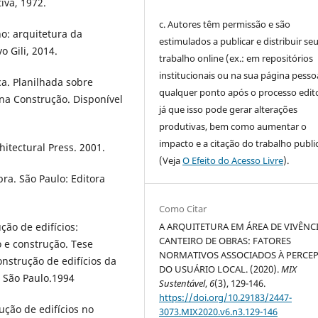
iva, 1972.
c. Autores têm permissão e são
: arquitetura da
estimulados a publicar e distribuir se
 Gili, 2014.
trabalho online (ex.: em repositórios
institucionais ou na sua página pessoa
ica. Planilhada sobre
qualquer ponto após o processo edito
na Construção. Disponível
já que isso pode gerar alterações
produtivas, bem como aumentar o
impacto e a citação do trabalho publ
itectural Press. 2001.
(Veja
O Efeito do Acesso Livre
).
a. São Paulo: Editora
Como Citar
ão de edifícios:
A ARQUITETURA EM ÁREA DE VIVÊNC
CANTEIRO DE OBRAS: FATORES
 e construção. Tese
NORMATIVOS ASSOCIADOS À PERCE
nstrução de edifícios da
DO USUÁRIO LOCAL. (2020).
MIX
, São Paulo.1994
Sustentável
,
6
(3), 129-146.
https://doi.org/10.29183/2447-
ção de edifícios no
3073.MIX2020.v6.n3.129-146