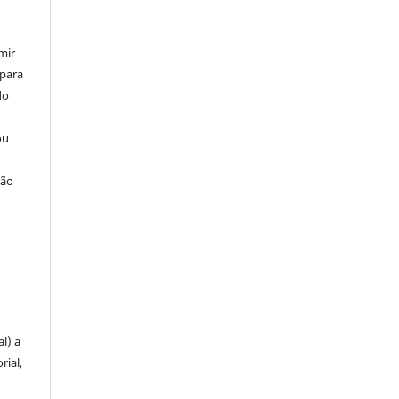
mir
 para
do
ou
ção
u
l) a
rial,