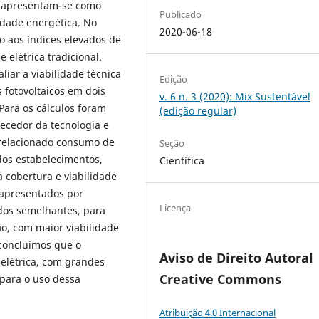
s apresentam-se como
Publicado
idade energética. No
2020-06-18
do aos índices elevados de
 elétrica tradicional.
liar a viabilidade técnica
Edição
 fotovoltaicos em dois
v. 6 n. 3 (2020): Mix Sustentável
Para os cálculos foram
(edição regular)
necedor da tecnologia e
 relacionado consumo de
Seção
 dos estabelecimentos,
Científica
a cobertura e viabilidade
 apresentados por
Licença
dos semelhantes, para
ão, com maior viabilidade
concluímos que o
Aviso de Direito Autoral
létrica, com grandes
Creative Commons
 para o uso dessa
Atribuição 4.0 Internacional