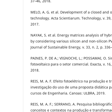
37–46, 2018.
MELO, A. G. et al. Development of a closed and o
technology. Acta Scientiarum. Technology, v. 39, 
2017.
NAYAK, S. et al. Energy matrices analysis of hy
by considering various silicon and non-silicon P
Journal of Sustainable Energy, v. 33, n. 2, p. 336
PAINES, P. DE A.; VIGNOCHI, L.; POSSAMAI, O. S
fotovoltaico para o setor comercial. Exacta, v. 16, 
2018.
REIS, M. A. F. Efeito fotoelétrico na produção e 
investigação do uso de uma proposta didática pa
cursos de Engenharia. Canoas: ULBRA, 2019.
REIS, M. A. F.; SERRANO, A. Pesquisa bibliográfi
conceitos e contextos na produção e transformaç