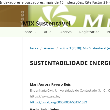
Indexadores e buscadores: mais de 10 indexações. Cite Factor 21- 
MIX Sustentável
Sobre
Atual
Acervo
Registrar-se
N
Início
/
Acervo
/
v. 6 n. 3 (2020): Mix Sustentável (
SUSTENTABILIDADE ENERGÉ
Mari Aurora Favero Reis
Engenharia Civil; Universidade do Contestado (UnC),
https://www.unc.br/
https://orcid.org/0000-0001-5319-138X
Paulo Reis Júnior