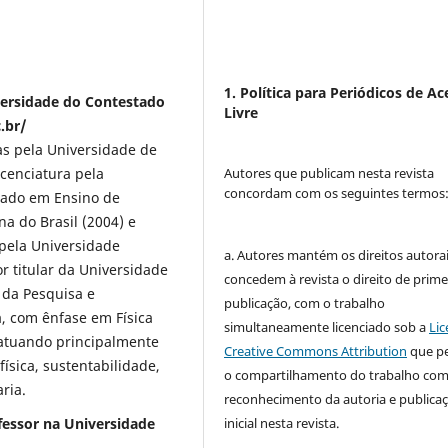
1. Política para Periódicos de Ac
iversidade do Contestado
Livre
.br/
as pela Universidade de
Autores que publicam nesta revista
icenciatura pela
concordam com os seguintes termos
rado em Ensino de
a do Brasil (2004) e
pela Universidade
a. Autores mantém os direitos autorai
r titular da Universidade
concedem à revista o direito de prime
 da Pesquisa e
publicação, com o trabalho
a, com ênfase em Física
simultaneamente licenciado sob a
Lic
 atuando principalmente
Creative Commons Attribution
que p
ísica, sustentabilidade,
o compartilhamento do trabalho co
ria.
reconhecimento da autoria e publica
inicial nesta revista.
fessor na Universidade