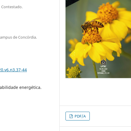
 Contestado.
 Campus de Concórdia.
0.v6.n3.37-44
tabilidade energética.
PDF/A