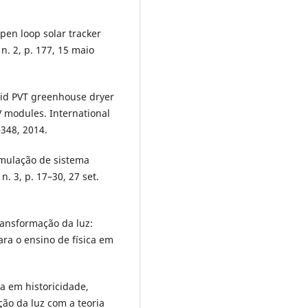
pen loop solar tracker
n. 2, p. 177, 15 maio
brid PVT greenhouse dryer
V modules. International
–348, 2014.
imulação de sistema
n. 3, p. 17–30, 27 set.
transformação da luz:
ra o ensino de física em
ca em historicidade,
ão da luz com a teoria