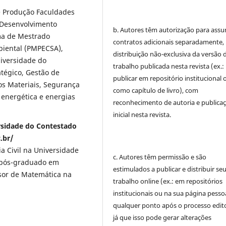
 Produção Faculdades
 Desenvolvimento
b. Autores têm autorização para assu
ma de Mestrado
contratos adicionais separadamente,
mbiental (PMPECSA),
distribuição não-exclusiva da versão 
iversidade do
trabalho publicada nesta revista (ex.:
tégico, Gestão de
publicar em repositório institucional 
os Materiais, Segurança
como capítulo de livro), com
 energética e energias
reconhecimento de autoria e publica
inicial nesta revista.
ersidade do Contestado
.br/
 Civil na Universidade
c. Autores têm permissão e são
É pós-graduado em
estimulados a publicar e distribuir se
sor de Matemática na
trabalho online (ex.: em repositórios
institucionais ou na sua página pessoa
qualquer ponto após o processo edito
já que isso pode gerar alterações