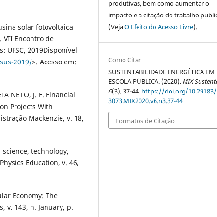
produtivas, bem como aumentar o
impacto e a citação do trabalho publ
(Veja
O Efeito do Acesso Livre
).
usina solar fotovoltaica
 VII Encontro de
is: UFSC, 2019Disponível
Como Citar
nsus-2019/
>. Acesso em:
SUSTENTABILIDADE ENERGÉTICA EM
ESCOLA PÚBLICA. (2020).
MIX Sustent
6
(3), 37-44.
https://doi.org/10.29183/
IA NETO, J. F. Financial
3073.MIX2020.v6.n3.37-44
ion Projects With
istração Mackenzie, v. 18,
Formatos de Citação
 science, technology,
ysics Education, v. 46,
ular Economy: The
, v. 143, n. January, p.