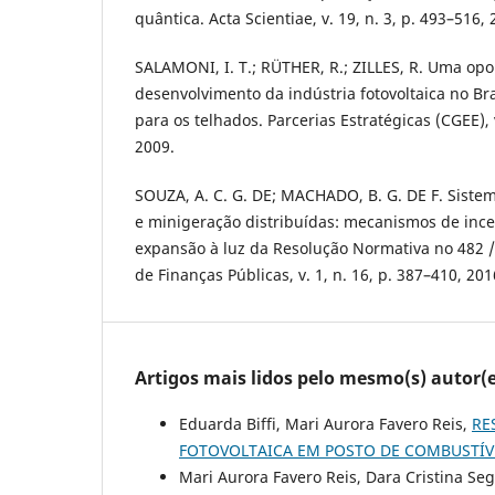
quântica. Acta Scientiae, v. 19, n. 3, p. 493–516, 
SALAMONI, I. T.; RÜTHER, R.; ZILLES, R. Uma op
desenvolvimento da indústria fotovoltaica no Bras
para os telhados. Parcerias Estratégicas (CGEE), v
2009.
SOUZA, A. C. G. DE; MACHADO, B. G. DE F. Sistem
e minigeração distribuídas: mecanismos de ince
expansão à luz da Resolução Normativa no 482 
de Finanças Públicas, v. 1, n. 16, p. 387–410, 201
Artigos mais lidos pelo mesmo(s) autor(e
Eduarda Biffi, Mari Aurora Favero Reis,
RE
FOTOVOLTAICA EM POSTO DE COMBUSTÍ
Mari Aurora Favero Reis, Dara Cristina Seg