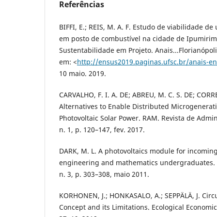
Referências
BIFFI, E.; REIS, M. A. F. Estudo de viabilidade de 
em posto de combustível na cidade de Ipumirim.
Sustentabilidade em Projeto. Anais...Florianópol
em: <
http://ensus2019.paginas.ufsc.br/anais-e
10 maio. 2019.
CARVALHO, F. I. A. DE; ABREU, M. C. S. DE; CORRE
Alternatives to Enable Distributed Microgenerat
Photovoltaic Solar Power. RAM. Revista de Admin
n. 1, p. 120–147, fev. 2017.
DARK, M. L. A photovoltaics module for incoming
engineering and mathematics undergraduates. Ph
n. 3, p. 303–308, maio 2011.
KORHONEN, J.; HONKASALO, A.; SEPPÄLÄ, J. Circ
Concept and its Limitations. Ecological Economics