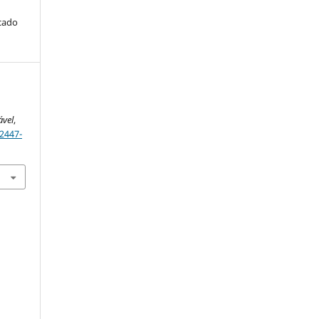
icado
ável
,
2447-