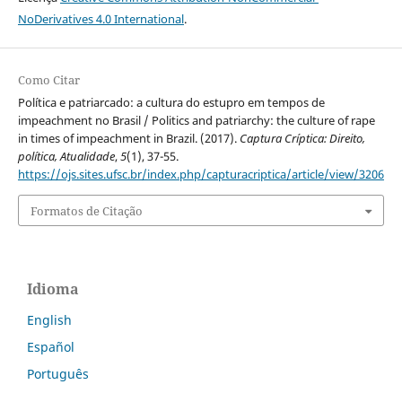
NoDerivatives 4.0 International
.
Como Citar
Política e patriarcado: a cultura do estupro em tempos de
impeachment no Brasil / Politics and patriarchy: the culture of rape
in times of impeachment in Brazil. (2017).
Captura Críptica: Direito,
política, Atualidade
,
5
(1), 37-55.
https://ojs.sites.ufsc.br/index.php/capturacriptica/article/view/3206
Formatos de Citação
Idioma
English
Español
Português