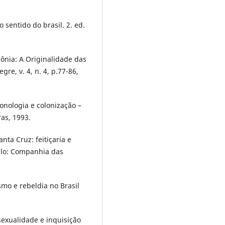
 sentido do brasil. 2. ed.
lônia: A Originalidade das
gre, v. 4, n. 4, p.77-86,
onologia e colonização –
as, 1993.
nta Cruz: feitiçaria e
aulo: Companhia das
smo e rebeldia no Brasil
.
sexualidade e inquisição