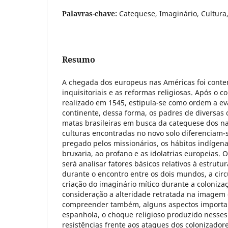
Palavras-chave:
Catequese, Imaginário, Cultura,
Resumo
A chegada dos europeus nas Américas foi cont
inquisitoriais e as reformas religiosas. Após o co
realizado em 1545, estipula-se como ordem a ev
continente, dessa forma, os padres de diversa
matas brasileiras em busca da catequese dos na
culturas encontradas no novo solo diferenciam-
pregado pelos missionários, os hábitos indígena
bruxaria, ao profano e as idolatrias europeias. 
será analisar fatores básicos relativos à estrutur
durante o encontro entre os dois mundos, a circ
criação do imaginário mítico durante a coloniza
consideração a alteridade retratada na imagem 
compreender também, alguns aspectos importan
espanhola, o choque religioso produzido nesses 
resistências frente aos ataques dos colonizado