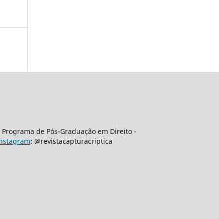
 | Programa de Pós-Graduação em Direito -
nstagram
: @revistacapturacriptica