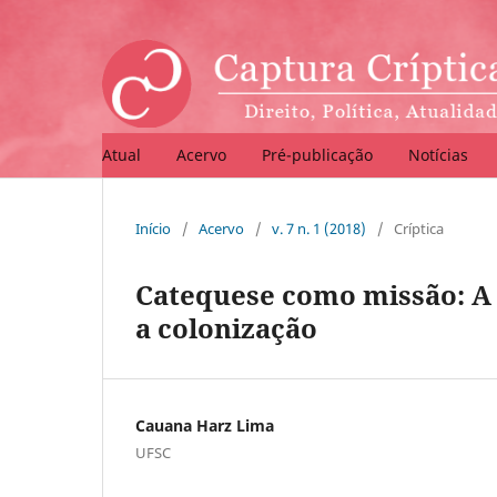
Atual
Acervo
Pré-publicação
Notícias
Início
/
Acervo
/
v. 7 n. 1 (2018)
/
Críptica
Catequese como missão: A c
a colonização
Cauana Harz Lima
UFSC