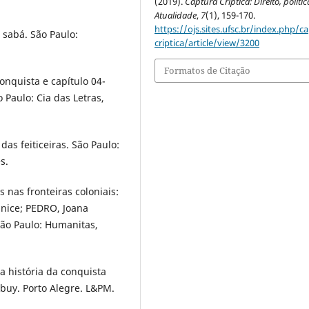
(2019).
Captura Críptica: Direito, polític
Atualidade
,
7
(1), 159-170.
https://ojs.sites.ufsc.br/index.php/c
 sabá. São Paulo:
criptica/article/view/3200
Formatos de Citação
onquista e capítulo 04-
 Paulo: Cia das Letras,
s feiticeiras. São Paulo:
s.
 nas fronteiras coloniais:
unice; PEDRO, Joana
 São Paulo: Humanitas,
a história da conquista
buy. Porto Alegre. L&PM.