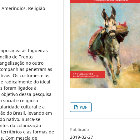
 Ameríndios, Religião
emporânea às fogueiras
ncílio de Trento,
angelização no outro
s companhias penetram as
tivos. Os costumes e as
se radicalmente do ideal
s foram ligados à
O objetivo dessa pesquisa
a social e religiosa
ularidade cultural e a
PDF
ção do Brasil, levando em
do nativo. Busca-se
tes da colonização
Publicado
territórios e as formas de
2019-02-27
res. Com mescla de