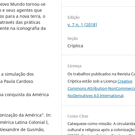
 o Novo Mundo tornou-se
bo e seus agentes que
s para a nova terra, o
Edição
através das práticas
v. 7 n. 1 (2018)
mente na iconografia da
Seção
Críptica
Licença
 a simulação dos
Os trabalhos publicados na Revista C
a Paula Cardoso.
Críptica estão sob a Licença
Creative
Commons Attribution-NonCommercia
na conquista da América
NoDerivatives 4.0 International
.
onização da América”. In:
Como Citar
mérica Latina Colonial I,
Catequese como missão: A circularid
 Alexandre de Gusmão,
cultural e religiosa após a colonização