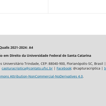
| Qualis 2021-2024: A4
o em Direito da Universidade Federal de Santa Catarina
 Universitário Trindade, CEP: 88040-900, Florianópolis-SC, Brasil
 |
capturacriptica@contato.ufsc.br
|
Facebook
: @capturacriptica |
I
mons Attribution-NonCommercial-NoDerivatives 4.0
.