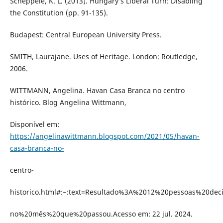
Scheppele, K. L. (2013). Hungary’s Liberal Turn: Disabling
the Constitution (pp. 91-135).
Budapest: Central European University Press.
SMITH, Laurajane. Uses of Heritage. London: Routledge,
2006.
WITTMANN, Angelina. Havan Casa Branca no centro
histórico. Blog Angelina Wittmann,
Disponível em:
https://angelinawittmann.blogspot.com/2021/05/havan-
casa-branca-no-
centro-
historico.html#:~:text=Resultado%3A%2012%20pessoas%20dec
no%20mês%20que%20passou.Acesso em: 22 jul. 2024.