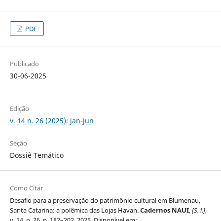
PDF
Publicado
30-06-2025
Edição
v. 14 n. 26 (2025): jan-jun
Seção
Dossiê Temático
Como Citar
Desafio para a preservação do patrimônio cultural em Blumenau,
Santa Catarina: a polêmica das Lojas Havan.
Cadernos NAUI
,
[S. l.]
,
v. 14, n. 26, p. 182–202, 2025. Disponível em: