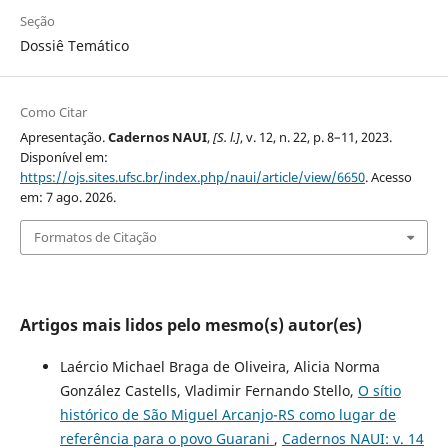
Seção
Dossiê Temático
Como Citar
Apresentação.
Cadernos NAUI
,
[S. l.]
, v. 12, n. 22, p. 8–11, 2023.
Disponível em:
https://ojs.sites.ufsc.br/index.php/naui/article/view/6650
. Acesso
em: 7 ago. 2026.
Formatos de Citação
Artigos mais lidos pelo mesmo(s) autor(es)
Laércio Michael Braga de Oliveira, Alicia Norma
González Castells, Vladimir Fernando Stello,
O sítio
histórico de São Miguel Arcanjo-RS como lugar de
referência para o povo Guarani
,
Cadernos NAUI: v. 14