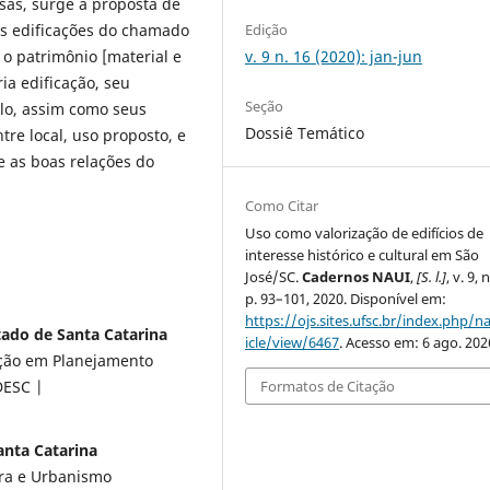
sas, surge a proposta de
Edição
s edificações do chamado
v. 9 n. 16 (2020): jan-jun
 o patrimônio [material e
ria edificação, seu
Seção
lo, assim como seus
Dossiê Temático
tre local, uso proposto, e
e as boas relações do
Como Citar
Uso como valorização de edifícios de
interesse histórico e cultural em São
José/SC.
Cadernos NAUI
,
[S. l.]
, v. 9, 
p. 93–101, 2020. Disponível em:
https://ojs.sites.ufsc.br/index.php/na
tado de Santa Catarina
icle/view/6467
. Acesso em: 6 ago. 202
ção em Planejamento
DESC |
Formatos de Citação
anta Catarina
ura e Urbanismo