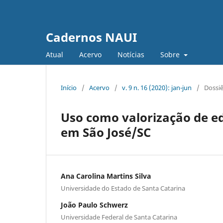
Cadernos NAUI
Atual
Acervo
Notícias
Sobre
Início
/
Acervo
/
v. 9 n. 16 (2020): jan-jun
/
Dossi
Uso como valorização de edi
em São José/SC
Ana Carolina Martins Silva
Universidade do Estado de Santa Catarina
João Paulo Schwerz
Universidade Federal de Santa Catarina