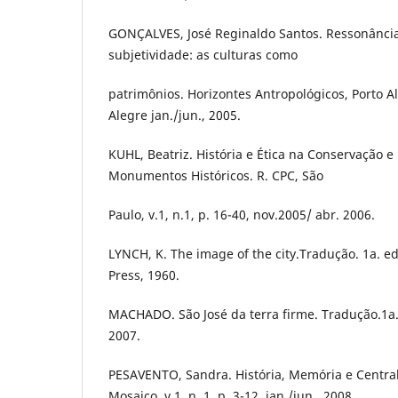
GONÇALVES, José Reginaldo Santos. Ressonância
subjetividade: as culturas como
patrimônios. Horizontes Antropológicos, Porto Al
Alegre jan./jun., 2005.
KUHL, Beatriz. História e Ética na Conservação 
Monumentos Históricos. R. CPC, São
Paulo, v.1, n.1, p. 16-40, nov.2005/ abr. 2006.
LYNCH, K. The image of the city.Tradução. 1a. e
Press, 1960.
MACHADO. São José da terra firme. Tradução.1a. e
2007.
PESAVENTO, Sandra. História, Memória e Centra
Mosaico, v.1, n. 1, p. 3-12, jan./jun., 2008.