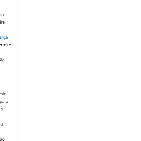
s e
ira
ença
ermite
m
ção
mir
 para
do
ou
ção