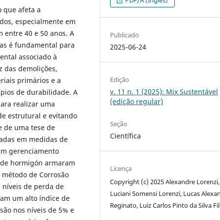
PDF/A (Inglês)
 que afeta a
ados, especialmente em
m entre 40 e 50 anos. A
Publicado
das é fundamental para
2025-06-24
iental associado à
z das demolições,
Edição
iais primários e a
v. 11 n. 1 (2025): Mix Sustentável
pios de durabilidade. A
(edição regular)
para realizar uma
e estrutural e evitando
Seção
te de uma tese de
Científica
seadas em medidas de
 um gerenciamento
as de hormigón armaram
Licença
o método de Corrosão
Copyright (c) 2025 Alexandre Lorenzi,
 níveis de perda de
Luciani Somensi Lorenzi, Lucas Alexa
am um alto índice de
Reginato, Luiz Carlos Pinto da Silva Fi
osão nos níveis de 5% e