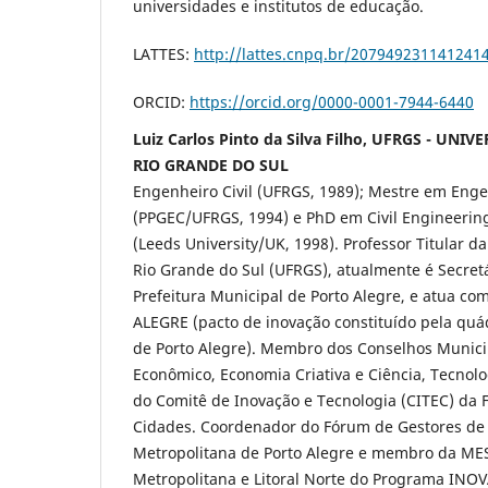
universidades e institutos de educação.
LATTES:
http://lattes.cnpq.br/207949231141241
ORCID:
https://orcid.org/0000-0001-7944-6440
Luiz Carlos Pinto da Silva Filho, UFRGS - UN
RIO GRANDE DO SUL
Engenheiro Civil (UFRGS, 1989); Mestre em Enge
(PPGEC/UFRGS, 1994) e PhD em Civil Engineeri
(Leeds University/UK, 1998). Professor Titular d
Rio Grande do Sul (UFRGS), atualmente é Secret
Prefeitura Municipal de Porto Alegre, e atua 
ALEGRE (pacto de inovação constituído pela quá
de Porto Alegre). Membro dos Conselhos Munic
Econômico, Economia Criativa e Ciência, Tecnol
do Comitê de Inovação e Tecnologia (CITEC) da 
Cidades. Coordenador do Fórum de Gestores de
Metropolitana de Porto Alegre e membro da ME
Metropolitana e Litoral Norte do Programa INO