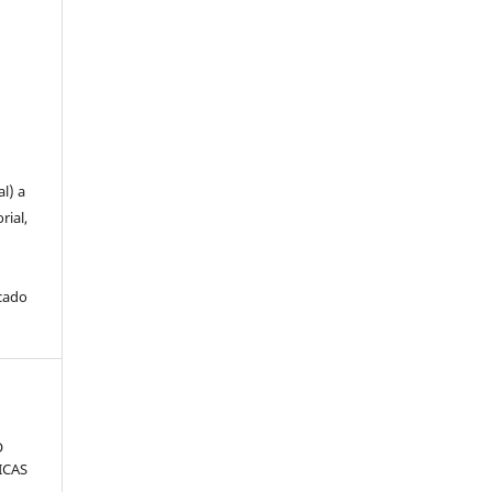
u
l) a
rial,
icado
O
ICAS