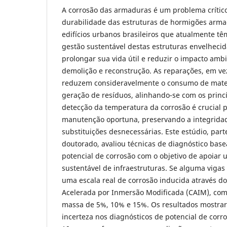
A corrosão das armaduras é um problema crítico
durabilidade das estruturas de hormigões arm
edifícios urbanos brasileiros que atualmente tê
gestão sustentável destas estruturas envelheci
prolongar sua vida útil e reduzir o impacto amb
demolição e reconstrução. As reparações, em ve
reduzem consideravelmente o consumo de mater
geração de resíduos, alinhando-se com os princí
detecção da temperatura da corrosão é crucial 
manutenção oportuna, preservando a integridad
substituições desnecessárias. Este estúdio, par
doutorado, avaliou técnicas de diagnóstico ba
potencial de corrosão com o objetivo de apoiar
sustentável de infraestruturas. Se alguma vig
uma escala real de corrosão inducida através d
Acelerada por Inmersão Modificada (CAIM), com
massa de 5%, 10% e 15%. Os resultados mostrar
incerteza nos diagnósticos de potencial de corr