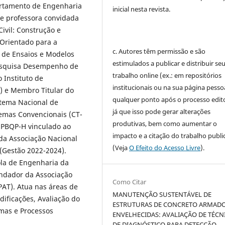
artamento de Engenharia
inicial nesta revista.
 e professora convidada
vil: Construção e
 Orientado para a
c. Autores têm permissão e são
o de Ensaios e Modelos
estimulados a publicar e distribuir se
Pesquisa Desempenho de
trabalho online (ex.: em repositórios
 Instituto de
institucionais ou na sua página pessoa
 e Membro Titular do
qualquer ponto após o processo edito
stema Nacional de
já que isso pode gerar alterações
temas Convencionais (CT-
produtivas, bem como aumentar o
 PBQP-H vinculado ao
impacto e a citação do trabalho publ
 da Associação Nacional
(Veja
O Efeito do Acesso Livre
).
(Gestão 2022-2024).
ola de Engenharia da
ndador da Associação
Como Citar
PAT). Atua nas áreas de
MANUTENÇÃO SUSTENTÁVEL DE
ificações, Avaliação do
ESTRUTURAS DE CONCRETO ARMAD
mas e Processos
ENVELHECIDAS: AVALIAÇÃO DE TÉCN
DE DIAGNÓSTICO PARA DETECÇÃO