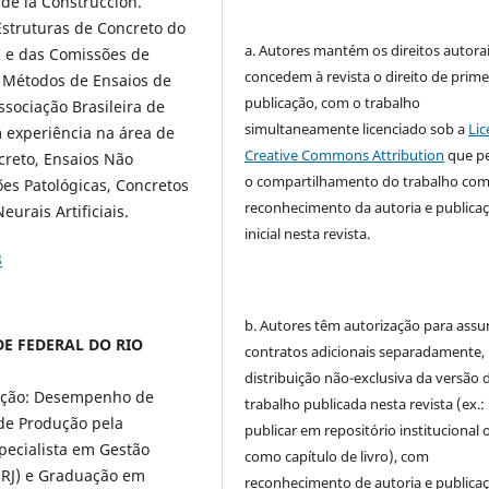
 de la Construcción.
struturas de Concreto do
a. Autores mantém os direitos autorai
 e das Comissões de
concedem à revista o direito de prime
e Métodos de Ensaios de
publicação, com o trabalho
ssociação Brasileira de
simultaneamente licenciado sob a
Lic
m experiência na área de
Creative Commons Attribution
que p
creto, Ensaios Não
o compartilhamento do trabalho co
ões Patológicas, Concretos
reconhecimento da autoria e publica
urais Artificiais.
inicial nesta revista.
8
b. Autores têm autorização para assu
ADE FEDERAL DO RIO
contratos adicionais separadamente,
distribuição não-exclusiva da versão 
rução: Desempenho de
trabalho publicada nesta revista (ex.:
de Produção pela
publicar em repositório institucional 
pecialista em Gestão
como capítulo de livro), com
 RJ) e Graduação em
reconhecimento de autoria e publica