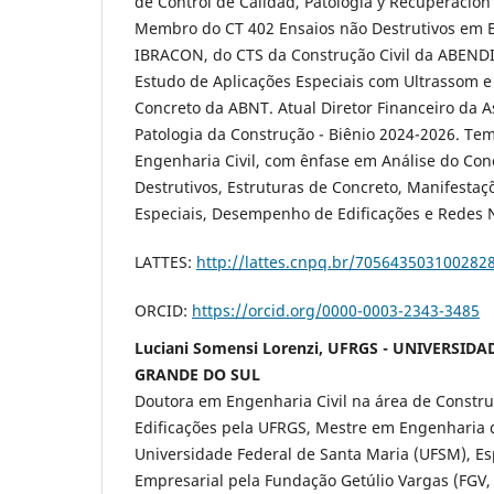
de Control de Calidad, Patología y Recuperación
Membro do CT 402 Ensaios não Destrutivos em E
IBRACON, do CTS da Construção Civil da ABENDI
Estudo de Aplicações Especiais com Ultrassom 
Concreto da ABNT. Atual Diretor Financeiro da A
Patologia da Construção - Biênio 2024-2026. Te
Engenharia Civil, com ênfase em Análise do Con
Destrutivos, Estruturas de Concreto, Manifestaç
Especiais, Desempenho de Edificações e Redes Ne
LATTES:
http://lattes.cnpq.br/705643503100282
ORCID:
https://orcid.org/0000-0003-2343-3485
Luciani Somensi Lorenzi, UFRGS - UNIVERSID
GRANDE DO SUL
Doutora em Engenharia Civil na área de Const
Edificações pela UFRGS, Mestre em Engenharia 
Universidade Federal de Santa Maria (UFSM), Es
Empresarial pela Fundação Getúlio Vargas (FGV,