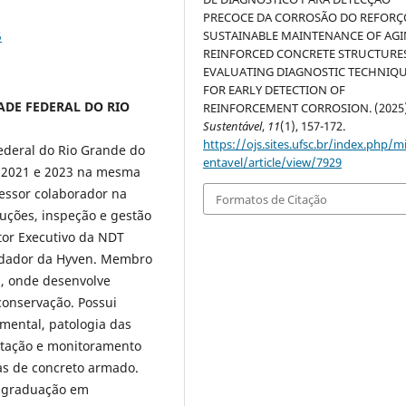
PRECOCE DA CORROSÃO DO REFORÇ
5
SUSTAINABLE MAINTENANCE OF AG
REINFORCED CONCRETE STRUCTURE
EVALUATING DIAGNOSTIC TECHNIQ
FOR EARLY DETECTION OF
DADE FEDERAL DO RIO
REINFORCEMENT CORROSION. (2025
Sustentável
,
11
(1), 157-172.
https://ojs.sites.ufsc.br/index.php/m
ederal do Rio Grande do
entavel/article/view/7929
m 2021 e 2023 na mesma
fessor colaborador na
Formatos de Citação
uções, inspeção e gestão
tor Executivo da NDT
undador da Hyven. Membro
, onde desenvolve
conservação. Possui
mental, patologia das
entação e monitoramento
as de concreto armado.
-graduação em