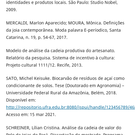
identidades e produtos locais. São Paulo: Studio Nobel,
2009.
MERCALDI, Marlon Aparecido; MOURA, Mônica. Definições
da joia contemporânea. Moda palavra E-períodico, Santa
Catarina, n. 19, p. 54-67, 2017.
Modelo de análise da cadeia produtiva do artesanato.
Relatório da pesquisa. Sistema de incentivo à cultura:
Projeto cultural 1111/12. Recife, 2013.
SATO, Michel Keisuke. Biocarvão de resíduos de açaí como
condicionante de solos. Tese (Doutorado em Agronomia) –
Universidade Federal Rural da Amazônia, Belém, 2018.
Disponível em:
http://repositorio.ufra.edu.br:8080/jspui/handle/123456789/46
Acesso em: 15 mar 2021.
SCHREINER, Lílian Cristina. Análise da cadeia de valor do
Polo de Joias do Pará. Dissertação de mestrado. Programa