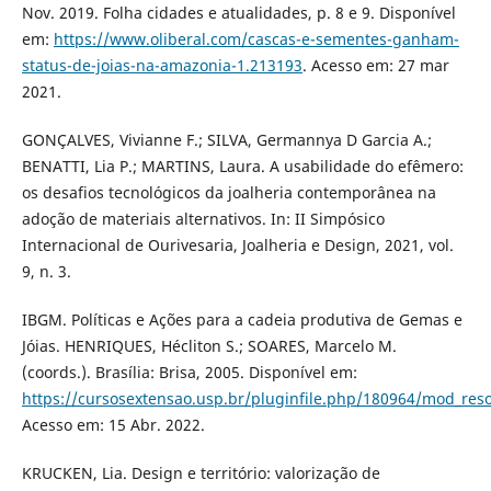
Nov. 2019. Folha cidades e atualidades, p. 8 e 9. Disponível
em:
https://www.oliberal.com/cascas-e-sementes-ganham-
status-de-joias-na-amazonia-1.213193
. Acesso em: 27 mar
2021.
GONÇALVES, Vivianne F.; SILVA, Germannya D Garcia A.;
BENATTI, Lia P.; MARTINS, Laura. A usabilidade do efêmero:
os desafios tecnológicos da joalheria contemporânea na
adoção de materiais alternativos. In: II Simpósico
Internacional de Ourivesaria, Joalheria e Design, 2021, vol.
9, n. 3.
IBGM. Políticas e Ações para a cadeia produtiva de Gemas e
Jóias. HENRIQUES, Hécliton S.; SOARES, Marcelo M.
(coords.). Brasília: Brisa, 2005. Disponível em:
https://cursosextensao.usp.br/pluginfile.php/180964/mod_res
Acesso em: 15 Abr. 2022.
KRUCKEN, Lia. Design e território: valorização de