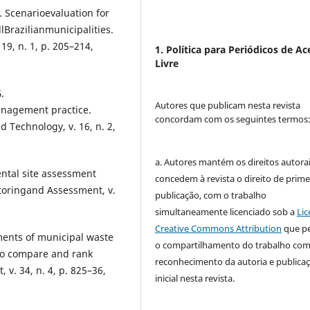
R. Scenarioevaluation for
Brazilianmunicipalities.
19, n. 1, p. 205–214,
1. Política para Periódicos de Ac
Livre
.
Autores que publicam nesta revista
anagement practice.
concordam com os seguintes termos
 Technology, v. 16, n. 2,
a. Autores mantém os direitos autorai
ntal site assessment
concedem à revista o direito de prime
toringand Assessment, v.
publicação, com o trabalho
simultaneamente licenciado sob a
Lic
Creative Commons Attribution
que p
sments of municipal waste
o compartilhamento do trabalho co
to compare and rank
reconhecimento da autoria e publica
v. 34, n. 4, p. 825–36,
inicial nesta revista.