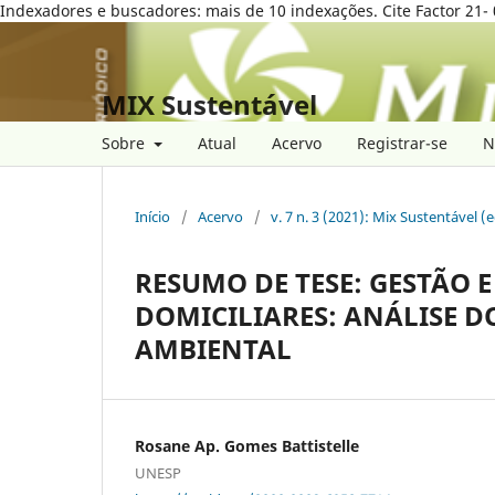
Indexadores e buscadores: mais de 10 indexações. Cite Factor 21- 
MIX Sustentável
Sobre
Atual
Acervo
Registrar-se
N
Início
/
Acervo
/
v. 7 n. 3 (2021): Mix Sustentável (
RESUMO DE TESE: GESTÃO 
DOMICILIARES: ANÁLISE D
AMBIENTAL
Rosane Ap. Gomes Battistelle
UNESP