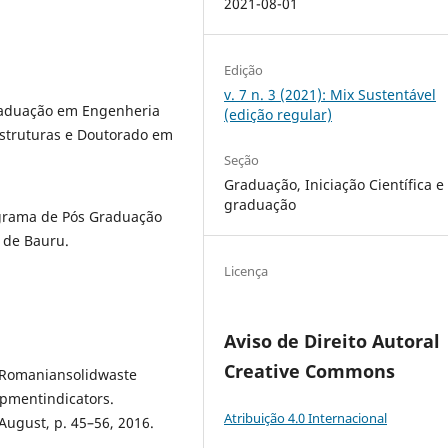
2021-08-01
Edição
v. 7 n. 3 (2021): Mix Sustentável
raduação em Engenheria
(edição regular)
Estruturas e Doutorado em
Seção
Graduação, Iniciação Científica e
graduação
ograma de Pós Graduação
 de Bauru.
Licença
Aviso de Direito Autoral
Creative Commons
eRomaniansolidwaste
pmentindicators.
Atribuição 4.0 Internacional
August, p. 45–56, 2016.