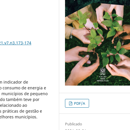
21.v7.n3.173-174
m indicador de
o consumo de energia e
s municípios de pequeno
tudo também teve por
PDF/A
relacionado ao
 práticas de gestão e
elhores municípios.
Publicado