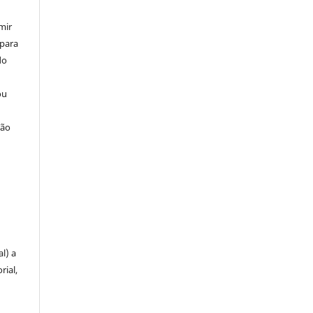
mir
 para
do
ou
ção
u
l) a
rial,