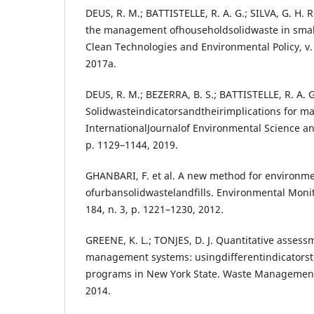
DEUS, R. M.; BATTISTELLE, R. A. G.; SILVA, G. H. 
the management ofhouseholdsolidwaste in small
Clean Technologies and Environmental Policy, v. 
2017a.
DEUS, R. M.; BEZERRA, B. S.; BATTISTELLE, R. A. G
Solidwasteindicatorsandtheirimplications for m
InternationalJournalof Environmental Science and
p. 1129–1144, 2019.
GHANBARI, F. et al. A new method for environme
ofurbansolidwastelandfills. Environmental Moni
184, n. 3, p. 1221–1230, 2012.
GREENE, K. L.; TONJES, D. J. Quantitative asses
management systems: usingdifferentindicators
programs in New York State. Waste Management, 
2014.