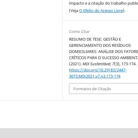
impacto e a citação do trabalho publ
(Veja
O Efeito do Acesso Livre
).
Como Citar
RESUMO DE TESE: GESTÃO E
GERENCIAMENTO DOS RESÍDUOS
DOMICILIARES: ANÁLISE DOS FATOR
CRÍTICOS PARA O SUCESSO AMBIENT
(2021).
MIX Sustentável
,
7
(3), 173-174.
https://doi.org/10.29183/2447-
3073.MIX2021.v7.n3.173-174
Formatos de Citação