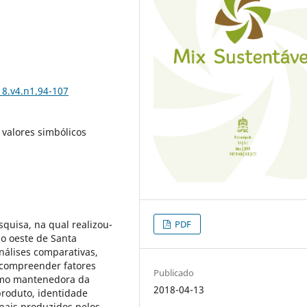
18.v4.n1.94-107
 valores simbólicos
PDF
squisa, na qual realizou-
ão oeste de Santa
análises comparativas,
e compreender fatores
Publicado
omo mantenedora da
2018-04-13
produto, identidade
anais produzidos pelos