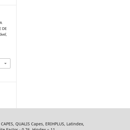
A
E DE
ável
,
s CAPES, QUALIS Capes, ERIHPLUS, Latindex,
e Factor - 0,76. Hindex = 11