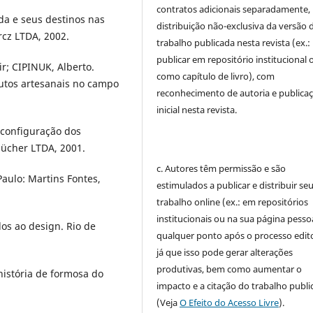
contratos adicionais separadamente,
da e seus destinos nas
distribuição não-exclusiva da versão 
cz LTDA, 2002.
trabalho publicada nesta revista (ex.:
publicar em repositório institucional 
r; CIPINUK, Alberto.
como capítulo de livro), com
dutos artesanais no campo
reconhecimento de autoria e publica
inicial nesta revista.
 configuração dos
lücher LTDA, 2001.
c. Autores têm permissão e são
aulo: Martins Fontes,
estimulados a publicar e distribuir se
trabalho online (ex.: em repositórios
institucionais ou na sua página pessoa
os ao design. Rio de
qualquer ponto após o processo edito
já que isso pode gerar alterações
produtivas, bem como aumentar o
istória de formosa do
impacto e a citação do trabalho publ
(Veja
O Efeito do Acesso Livre
).