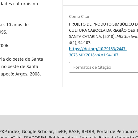
dades culturais no
Como Citar
PROJETO DE PRODUTO SIMBÓLICO D
se. 10 anos de
CULTURA CABOCLA DA REGIÃO OEST
995.
SANTA CATARINA. (2018).
MIX Sustent
4
(1), 94-107.
2006.
https://doi.org/10.29183/2447-
3073.MIX2018.v4.n1.94-107
ia do oeste de Santa
a no oeste de Santa
Formatos de Citação
apecó: Argos, 2008.
KP index, Google Scholar, LivRE, BASE, REDIB, Portal de Periódico
cienceGate, DIADORIM, Publons, Aura, Infohab. Fator de Impacto Cit