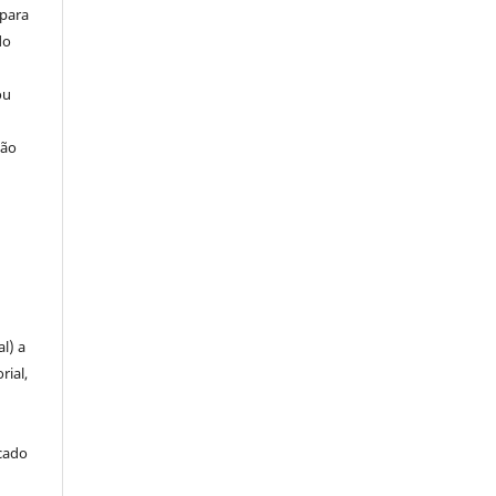
 para
do
ou
ção
u
l) a
rial,
icado