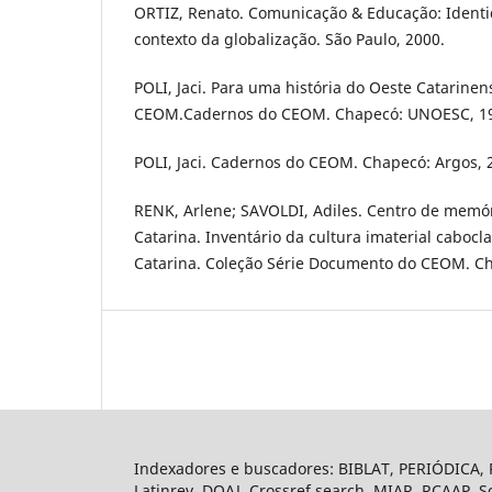
ORTIZ, Renato. Comunicação & Educação: Identi
contexto da globalização. São Paulo, 2000.
POLI, Jaci. Para uma história do Oeste Catarinen
CEOM.Cadernos do CEOM. Chapecó: UNOESC, 1
POLI, Jaci. Cadernos do CEOM. Chapecó: Argos, 
RENK, Arlene; SAVOLDI, Adiles. Centro de memór
Catarina. Inventário da cultura imaterial cabocl
Catarina. Coleção Série Documento do CEOM. Ch
Indexadores e buscadores: BIBLAT, PERIÓDICA, P
Latinrev, DOAJ, Crossref search, MIAR, RCAAP, S