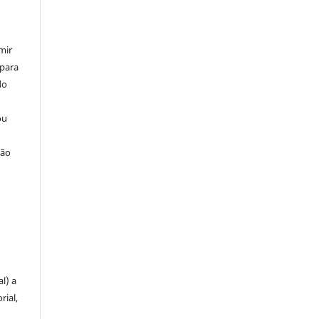
mir
 para
do
ou
ção
u
l) a
rial,