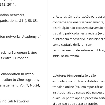
312, 2011.
vation networks.
b. Autores têm autorização para assu
anisations, 8 (1), 58-85,
contratos adicionais separadamente,
distribuição não-exclusiva da versão 
trabalho publicada nesta revista (ex.:
tion networks. Academy of
publicar em repositório institucional 
como capítulo de livro), com
reconhecimento de autoria e publica
packing European Living
inicial nesta revista.
, Central European
ollaboration in Inter-
c. Autores têm permissão e são
stration to Choreography.
estimulados a publicar e distribuir se
anagement, Vol. 7, No 24,
trabalho online (ex.: em repositórios
institucionais ou na sua página pessoa
qualquer ponto após o processo edito
iving Lab Networks,
já que isso pode gerar alterações