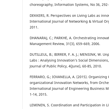
choreography, Information Systems, No 36, 292-
DEKKERS, R. Perspectives on Living Labs as inno
International Journal of Networking & Virtual Org
2011.
DHANARAJ, C.; PARKHE, A. Orchestrating innova
Management Review, 31(3), 659–669, 2006.
DUTILLEUL, B.; BIRRER, F. A. J.; MENSINK, W. Un
Labs : Analysing Innovation’s Social Dimensions
Journal of Public Policy, 4(June), 60-85, 2010.
FERRARO, G.; IOVANELLA, A. (2015). Organizing C
organizational Innovation Networks, from Orche
International Journal of Engineering Business M
1-14, 2015.
LEMINEN, S. Coordination and Participation in L