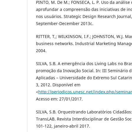
PINTO, M. De M.; FONSECA, L. P. Uso da análise
aprofundar a compreensão das iniciativas de in
nos usuários. Strategic Design Research Journal,
September-December 2013c.
RITTER, T,; WILKINSON, I.F.; JOHNSTON, W.J. M
business networks. Industrial Marketing Manage
2004.
SILVA, S.B. A emergência dos Living Labs no Br
promoção da Inovação Social. In: III Seminário d
Aplicadas – Universidade do Extremo Sul Catarin
3, 2012. Disponível em
<
http://periodicos.unesc.net/index.php/seminar
Acesso em: 27/01/2017.
SILVA, S.B. Orquestrando Laboratórios Cidadão
TransLAB. Revista Interdisciplinar de Gestão Socia
101-122, janeiro-abril 2017.