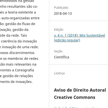
envolvidos na gestão
nho resultantes são co-
Publicado
s a teoria existente a
2018-04-13
s auto-organizadas entre
o: gestão do fluxo de
Edição
ovação, gestão da
v. 4 n. 1 (2018): Mix Sustentável
úde da rede. Tais
(edição regular)
 coerência da inovação
de inovação de uma rede.
Seção
 novos discernimentos
Científica
tre os membros de redes
são mais relevantes na
erentes a Coreografia
Licença
e gestão de relações
imento de inovações.
Aviso de Direito Autoral
Creative Commons