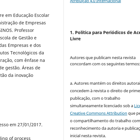
Atribuição 4.0 Internacional
re em Educação Escolar
istração de Empresas
SINOS. Professor
1. Política para Periódicos de Ac
scola de Gestão e
Livre
 das Empresas e dos
tutos Tecnológicos da
Autores que publicam nesta revista
ração, com ênfase na
concordam com os seguintes termos
de gestão. Áreas de
stão da inovação
a. Autores mantém os direitos autorai
concedem à revista o direito de prime
publicação, com o trabalho
simultaneamente licenciado sob a
Lic
Creative Commons Attribution
que p
o compartilhamento do trabalho co
cesso em 27/01/2017.
reconhecimento da autoria e publica
inicial nesta revista.
ling of process