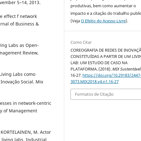
vember 5–14, 2013.
produtivas, bem como aumentar o
impacto e a citação do trabalho publ
 effect f network
(Veja
O Efeito do Acesso Livre
).
urnal of Business &
Como Citar
ing Labs as Open-
COREOGRAFIA DE REDES DE INOVAÇ
anagement Review,
CONSTITUÍDAS A PARTIR DE UM LIVI
LAB: UM ESTUDO DE CASO NA
PLATAFORMA. (2018).
MIX Sustentável
 Living Labs como
16-27.
https://doi.org/10.29183/2447
Inovação Social. Mix
3073.MIX2018.v4.n1.16-27
Formatos de Citação
sses in network-centric
emy of Management
 KORTELAINEN, M. Actor
living labs. Industrial