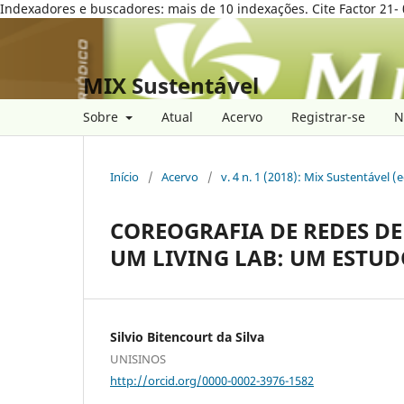
Indexadores e buscadores: mais de 10 indexações. Cite Factor 21- 
MIX Sustentável
Sobre
Atual
Acervo
Registrar-se
N
Início
/
Acervo
/
v. 4 n. 1 (2018): Mix Sustentável (
COREOGRAFIA DE REDES DE
UM LIVING LAB: UM ESTU
Silvio Bitencourt da Silva
UNISINOS
http://orcid.org/0000-0002-3976-1582