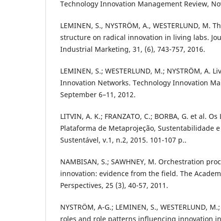
Technology Innovation Management Review, No
LEMINEN, S., NYSTRÖM, A., WESTERLUND, M. The
structure on radical innovation in living labs. Jo
Industrial Marketing, 31, (6), 743-757, 2016.
LEMINEN, S.; WESTERLUND, M.; NYSTRÖM, A. Liv
Innovation Networks. Technology Innovation M
September 6–11, 2012.
LITVIN, A. K.; FRANZATO, C.; BORBA, G. et al. Os
Plataforma de Metaprojeção, Sustentabilidade e 
Sustentável, v.1, n.2, 2015. 101-107 p..
NAMBISAN, S.; SAWHNEY, M. Orchestration proce
innovation: evidence from the field. The Acad
Perspectives, 25 (3), 40-57, 2011.
NYSTRÖM, A-G.; LEMINEN, S., WESTERLUND, M.;
roles and role patterns influencing innovation in 