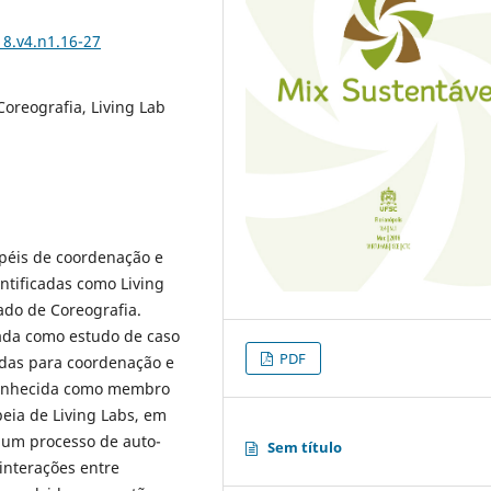
8.v4.n1.16-27
oreografia, Living Lab
apéis de coordenação e
ntificadas como Living
ado de Coreografia.
zada como estudo de caso
PDF
adas para coordenação e
econhecida como membro
eia de Living Labs, em
 um processo de auto-
Sem título
interações entre