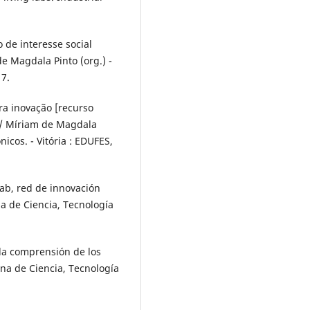
 de interesse social
de Magdala Pinto (org.) -
17.
ra inovação [recurso
t / Míriam de Magdala
nicos. - Vitória : EDUFES,
Lab, red de innovación
na de Ciencia, Tecnología
la comprensión de los
ana de Ciencia, Tecnología