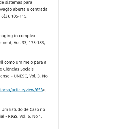
 de sistemas para
ovação aberta e centrada
 6(3), 105-115,
anaging in complex
ment, Vol. 33, 175-183,
asil como um meio para a
e Ciências Sociais
ense – UNESC, Vol. 3, No
iocsa/article/view/653
>.
s: Um Estudo de Caso no
l - RIGS, Vol. 6, No 1,