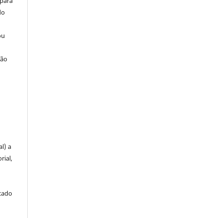
 para
do
ou
ção
u
l) a
rial,
icado