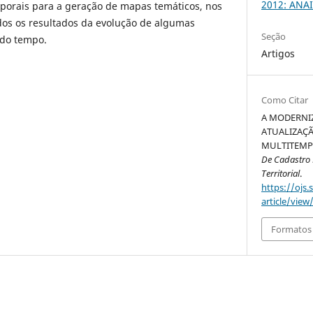
2012: ANAI
orais para a geração de mapas temáticos, nos
os os resultados da evolução de algumas
Seção
 do tempo.
Artigos
Como Citar
A MODERNI
ATUALIZAÇÃ
MULTITEMPO
De Cadastro M
Territorial
.
https://ojs.
article/view
Formatos 