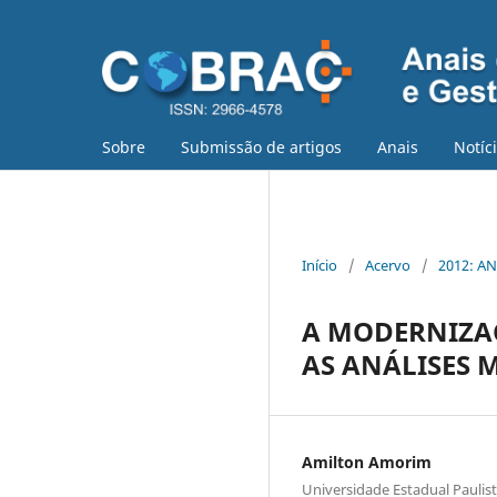
Sobre
Submissão de artigos
Anais
Notíc
Início
/
Acervo
/
2012: AN
A MODERNIZAÇ
AS ANÁLISES 
Amilton Amorim
Universidade Estadual Paulis