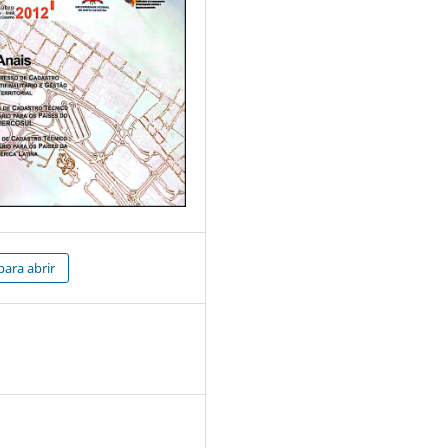
para abrir
5