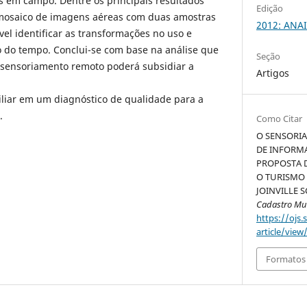
s em campo. Dentre os principais resultados
Edição
mosaico de imagens aéreas com duas amostras
2012: ANAI
vel identificar as transformações no uso e
o do tempo. Conclui-se com base na análise que
Seção
 sensoriamento remoto poderá subsidiar a
Artigos
iliar em um diagnóstico de qualidade para a
.
Como Citar
O SENSORI
DE INFORM
PROPOSTA D
O TURISMO
JOINVILLE SC
Cadastro Mult
https://ojs.
article/view
Formatos 