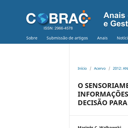
Sobre
Submissão de artigos
Anais
Notíc
Início
/
Acervo
/
2012: AN
O SENSORIAME
INFORMAÇÕES
DECISÃO PARA
Marinês C. Walkowski