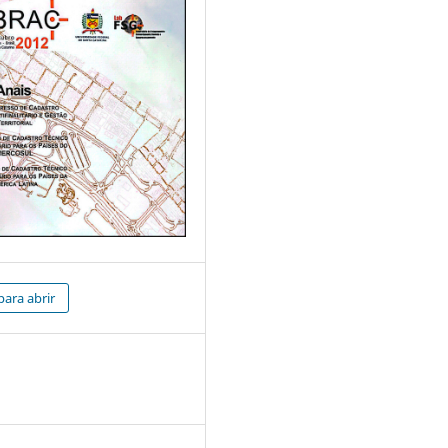
para abrir
5