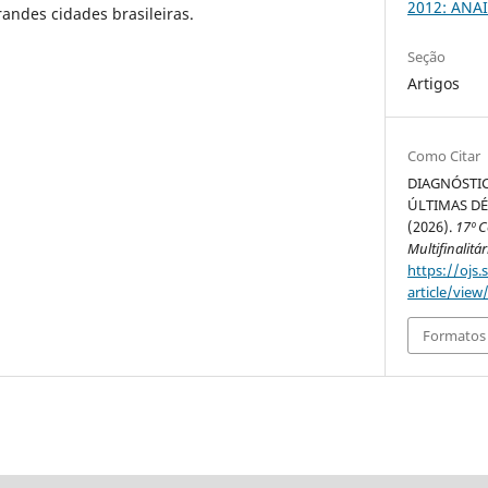
2012: ANAI
randes cidades brasileiras.
Seção
Artigos
Como Citar
DIAGNÓSTI
ÚLTIMAS DÉ
(2026).
17º 
Multifinalitár
https://ojs.
article/view
Formatos 