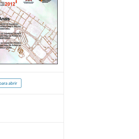
para abrir
3