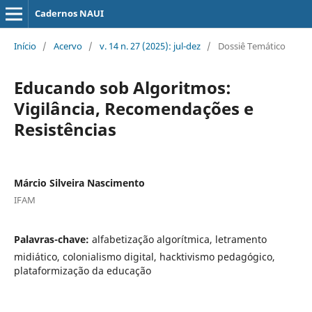
Cadernos NAUI
Início
/
Acervo
/
v. 14 n. 27 (2025): jul-dez
/
Dossiê Temático
Educando sob Algoritmos:
Vigilância, Recomendações e
Resistências
Márcio Silveira Nascimento
IFAM
Palavras-chave:
alfabetização algorítmica, letramento
midiático, colonialismo digital, hacktivismo pedagógico,
plataformização da educação