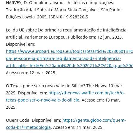
HARVEY, D. O neoliberalismo – histórias e implicações.
Tradução Adail Sobral e Maria Stela Gonçalves. São Paulo :
Edições Loyola, 2005. ISBN 0-19-928326-5
Lei da UE sobre IA: primeira regulamentação de inteligência
artificial. Parlamento Europeu. Publicado em: 12 jun. 2023.
Disponível em:
https://www.europarl.europa.eu/topics/pt/article/20230601STO
da-ue-sobre-ia-primeira-regulamentacao-de-inteligencia-
artificial#:~:text=Em%20abril%20de%202021%2C%20a,que%20
Acesso em: 12 mar. 2025.
O Texas pode ser o novo Vale do Silício? The News. 10 mar.
2025. Disponível em:
https://thenews.waffle.com.br/tech/o-
texas-pode-ser-o-novo-vale-do-silicio
. Acesso em: 18 mar.
2025.
Quem Coda. Disponível em:
https://gente.globo.com/quem-
coda-br/#metodologia
. Acesso em: 11 mar. 2025.