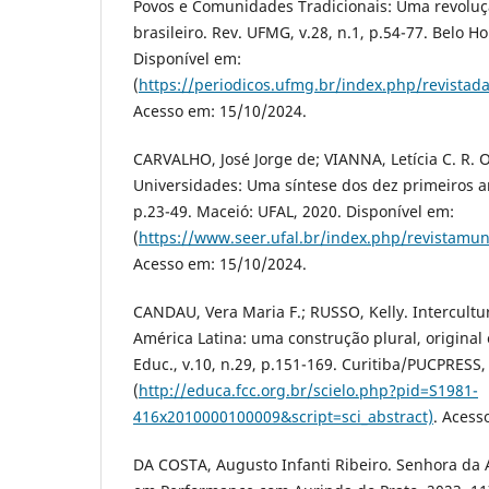
Povos e Comunidades Tradicionais: Uma revol
brasileiro. Rev. UFMG, v.28, n.1, p.54-77. Belo H
Disponível em:
(
https://periodicos.ufmg.br/index.php/revistad
Acesso em: 15/10/2024.
CARVALHO, José Jorge de; VIANNA, Letícia C. R. 
Universidades: Uma síntese dos dez primeiros a
p.23-49. Maceió: UFAL, 2020. Disponível em:
(
https://www.seer.ufal.br/index.php/revistamun
Acesso em: 15/10/2024.
CANDAU, Vera Maria F.; RUSSO, Kelly. Intercult
América Latina: uma construção plural, original 
Educ., v.10, n.29, p.151-169. Curitiba/PUCPRESS,
(
http://educa.fcc.org.br/scielo.php?pid=S1981-
416x2010000100009&script=sci_abstract)
. Acess
DA COSTA, Augusto Infanti Ribeiro. Senhora da