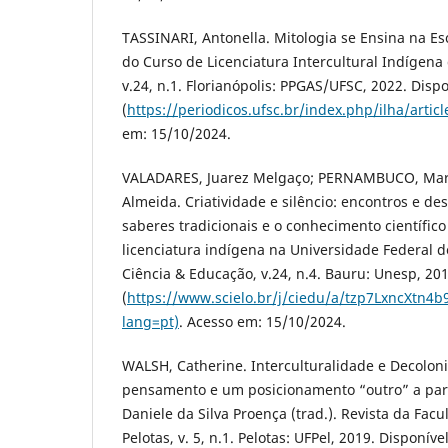
TASSINARI, Antonella. Mitologia se Ensina na Esc
do Curso de Licenciatura Intercultural Indígena 
v.24, n.1. Florianópolis: PPGAS/UFSC, 2022. Disp
(
https://periodicos.ufsc.br/index.php/ilha/artic
em: 15/10/2024.
VALADARES, Juarez Melgaço; PERNAMBUCO, Mar
Almeida. Criatividade e silêncio: encontros e de
saberes tradicionais e o conhecimento científi
licenciatura indígena na Universidade Federal d
Ciência & Educação, v.24, n.4. Bauru: Unesp, 20
(
https://www.scielo.br/j/ciedu/a/tzp7LxncXtn4b
lang=pt)
. Acesso em: 15/10/2024.
WALSH, Catherine. Interculturalidade e Decolon
pensamento e um posicionamento “outro” a parti
Daniele da Silva Proença (trad.). Revista da Facu
Pelotas, v. 5, n.1. Pelotas: UFPel, 2019. Disponíve