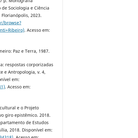
7 p. Monografia
 de Sociologia e Ciência
 Florianópolis, 2023.
.br/browse?
ti+Ribeiro)
. Acesso em:
eiro: Paz e Terra, 1987.
ra: respostas corporizadas
 e Antropologia, v. 4,
onível em:
81)
. Acesso em:
ltural e o Projeto
vo giro epistêmico. 2018.
Departamento de Estudos
ília, 2018. Disponível em:
/34318)
. Acesso em: