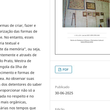
rmas de criar, fazer e
rização das formas de
e. No entanto, esses
a textual e
te da memória”, ou seja,
ntemente e através de
do Prato, Mestra de
ngola da Ilha de
PDF
hecimento e formas de
ea. Ao observar suas
 dos detentores do saber
Publicado
proporcionar não só a
30-06-2025
ada no respeito e no
 mais orgânicas,
ssárias nos tempos que
Edição