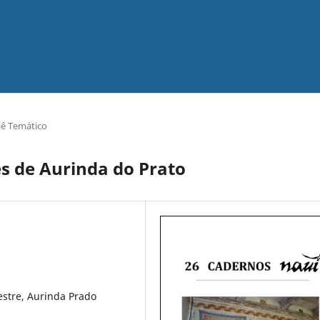
iê Temático
es de Aurinda do Prato
estre, Aurinda Prado