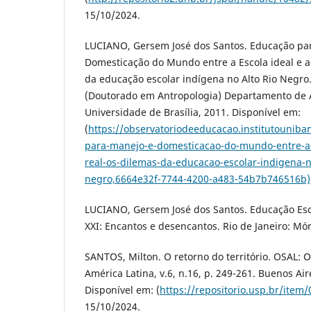
15/10/2024.
LUCIANO, Gersem José dos Santos. Educação pa
Domesticação do Mundo entre a Escola ideal e a 
da educação escolar indígena no Alto Rio Negro.
(Doutorado em Antropologia) Departamento de 
Universidade de Brasília, 2011. Disponível em:
(
https://observatoriodeeducacao.institutouniba
para-manejo-e-domesticacao-do-mundo-entre-a-e
real-os-dilemas-da-educacao-escolar-indigena-no
negro,6664e32f-7744-4200-a483-54b7b746516b)
LUCIANO, Gersem José dos Santos. Educação Esc
XXI: Encantos e desencantos. Rio de Janeiro: Mór
SANTOS, Milton. O retorno do território. OSAL: O
América Latina, v.6, n.16, p. 249-261. Buenos Ai
Disponível em: (
https://repositorio.usp.br/item
15/10/2024.