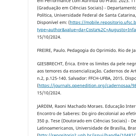
em Performance com Aurinda do Prato. 2023. 11
(Graduação em Ciências Sociais) - Departamento
Política, Universidade Federal de Santa Catarina,
Disponível em: (
https://mobile.repositorio.ufsc
type=author&value=da+Costa%2C+Augusto+Infan
15/10/2024.
FREIRE, Paulo. Pedagogia do Oprimido. Rio de Jan
GIESBRECHT, Érica. Entre os limites da pele neg
aos temores da essencialização. Cadernos de Arte
n.2, p.125-140. Salvador: FFCH-UFBA, 2015. Disp
(
https://journals.openedition.org/cadernosaa/9
15/10/2024.
JARDIM, Raoni Machado Moraes. Educação Intercu
Encontro de Saberes: Do giro decolonial ao efeti
350 p. Tese (Doutorado em Ciências Sociais) - 
Latinoamericanos, Universidade de Brasília, Bras
(
http://repositorio2.unb.br/jspui/handle/10482