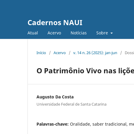
Cadernos NAUI
Atual
Acervo
Notícias
Sobre
Início
/
Acervo
/
v. 14 n. 26 (2025): jan-jun
/
Doss
O Patrimônio Vivo nas liçõ
Augusto Da Costa
Universidade Federal de Santa Catarina
Palavras-chave:
Oralidade, saber tradicional, m