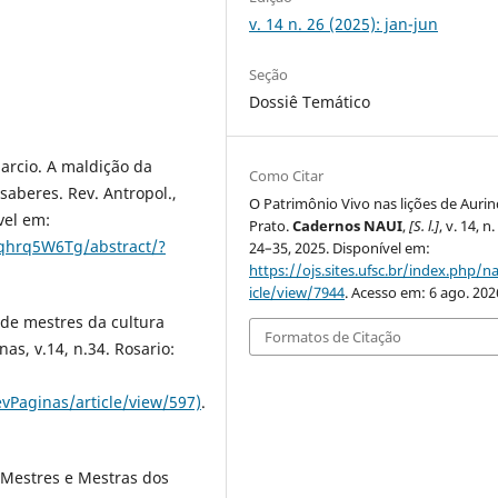
v. 14 n. 26 (2025): jan-jun
Seção
Dossiê Temático
rcio. A maldição da
Como Citar
saberes. Rev. Antropol.,
O Patrimônio Vivo nas lições de Auri
vel em:
Prato.
Cadernos NAUI
,
[S. l.]
, v. 14, n.
qhrq5W6Tg/abstract/?
24–35, 2025. Disponível em:
https://ojs.sites.ufsc.br/index.php/na
icle/view/7944
. Acesso em: 6 ago. 202
 de mestres da cultura
Formatos de Citação
as, v.14, n.34. Rosario:
vPaginas/article/view/597)
.
 Mestres e Mestras dos