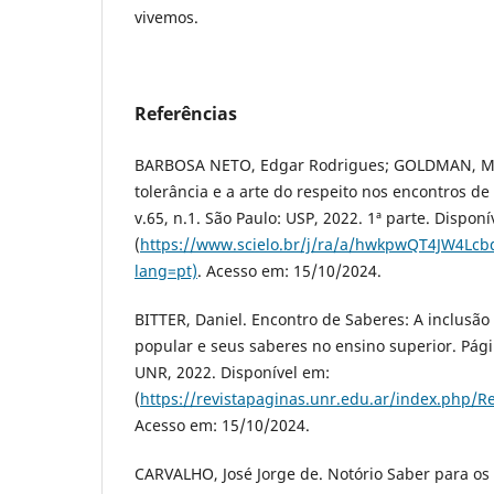
vivemos.
Referências
BARBOSA NETO, Edgar Rodrigues; GOLDMAN, Ma
tolerância e a arte do respeito nos encontros de 
v.65, n.1. São Paulo: USP, 2022. 1ª parte. Disponí
(
https://www.scielo.br/j/ra/a/hwkpwQT4JW4Lcb
lang=pt)
. Acesso em: 15/10/2024.
BITTER, Daniel. Encontro de Saberes: A inclusão
popular e seus saberes no ensino superior. Págin
UNR, 2022. Disponível em:
(
https://revistapaginas.unr.edu.ar/index.php/Re
Acesso em: 15/10/2024.
CARVALHO, José Jorge de. Notório Saber para os