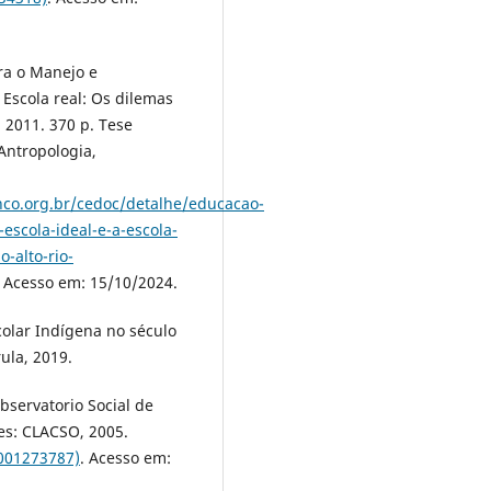
ra o Manejo e
Escola real: Os dilemas
 2011. 370 p. Tese
Antropologia,
nco.org.br/cedoc/detalhe/educacao-
scola-ideal-e-a-escola-
-alto-rio-
Acesso em: 15/10/2024.
olar Indígena no século
ula, 2019.
bservatorio Social de
res: CLACSO, 2005.
/001273787)
. Acesso em: