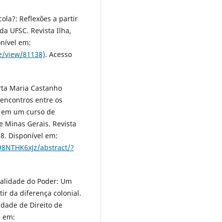
ola?: Reflexões a partir
da UFSC. Revista Ilha,
onível em:
le/view/81138)
. Acesso
ta Maria Castanho
sencontros entre os
co em um curso de
e Minas Gerais. Revista
18. Disponível em:
98NTHK6xJz/abstract/?
ialidade do Poder: Um
r da diferença colonial.
ldade de Direito de
l em: