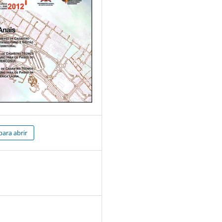
para abrir
5