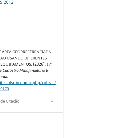
S 2012
E ÁREA GEORREFERENCIADA
SÃO USANDO DIFERENTES
EQUIPAMENTOS. (2026).
17º
 Cadastro Multifinalitário E
orial
.
sites.ufsc.br/index.php/cobrac/
/9170
de Citação