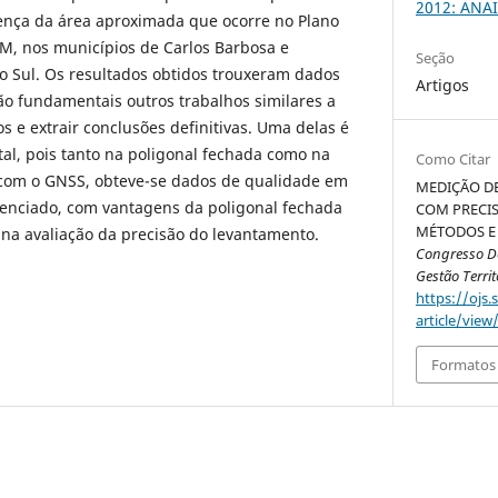
2012: ANAI
rença da área aproximada que ocorre no Plano
M, nos municípios de Carlos Barbosa e
Seção
o Sul. Os resultados obtidos trouxeram dados
Artigos
são fundamentais outros trabalhos similares a
s e extrair conclusões definitivas. Uma delas é
tal, pois tanto na poligonal fechada como na
Como Citar
com o GNSS, obteve-se dados de qualidade em
MEDIÇÃO D
enciado, com vantagens da poligonal fechada
COM PRECI
MÉTODOS E 
na avaliação da precisão do levantamento.
Congresso De
Gestão Territ
https://ojs.
article/view
Formatos 