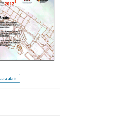
para abrir
3