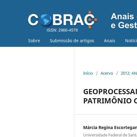
Sobre
Submissão de artigos
Anais
Notíc
Início
/
Acervo
/
2012: AN
GEOPROCESSA
PATRIMÔNIO 
Márcia Regina Escortega
Universidade Federal de Sant