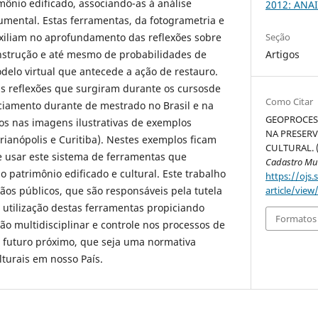
imônio edificado, associando-as à análise
2012: ANAI
cumental. Estas ferramentas, da fotogrametria e
iliam no aprofundamento das reflexões sobre
Seção
onstrução e até mesmo de probabilidades de
Artigos
delo virtual que antecede a ação de restauro.
as reflexões que surgiram durante os cursosde
Como Citar
ciamento durante de mestrado no Brasil e na
GEOPROCES
citos nas imagens ilustrativas de exemplos
NA PRESER
lorianópolis e Curitiba). Nestes exemplos ficam
CULTURAL. 
e usar este sistema de ferramentas que
Cadastro Mult
 patrimônio edificado e cultural. Este trabalho
https://ojs.
ãos públicos, que são responsáveis pela tutela
article/view
a utilização destas ferramentas propiciando
Formatos 
ão multidisciplinar e controle nos processos de
m futuro próximo, que seja uma normativa
ulturais em nosso País.