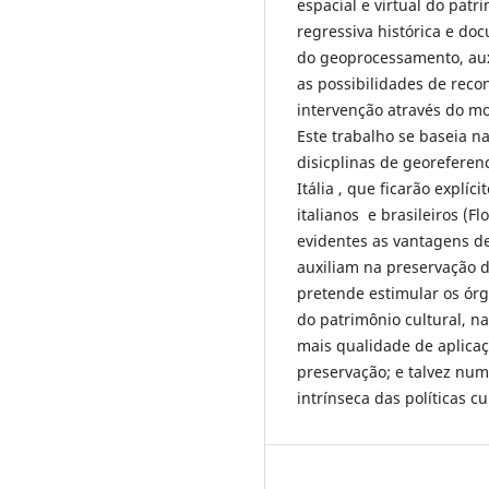
espacial e virtual do patr
regressiva histórica e do
do geoprocessamento, aux
as possibilidades de rec
intervenção através do mo
Este trabalho se baseia n
disicplinas de georeferen
Itália , que ficarão explí
italianos e brasileiros (F
evidentes as vantagens d
auxiliam na preservação do
pretende estimular os órg
do patrimônio cultural, n
mais qualidade de aplicaç
preservação; e talvez nu
intrínseca das políticas c