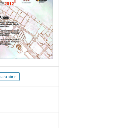
para abrir
3