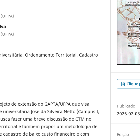
o
á (UFPA)
lva
á (UFPA)
iversitária, Ordenamento Territorial, Cadastro
Clique 
rojeto de extensão do GAPTA/UFPA que visa
Publicado
universitária José da Silveira Netto (Campus I,
2026-02-0
 busca fazer uma breve discussão de CTM no
rritorial e também propor um metodologia de
e cadastro de baixo custo financeiro e com
Edição