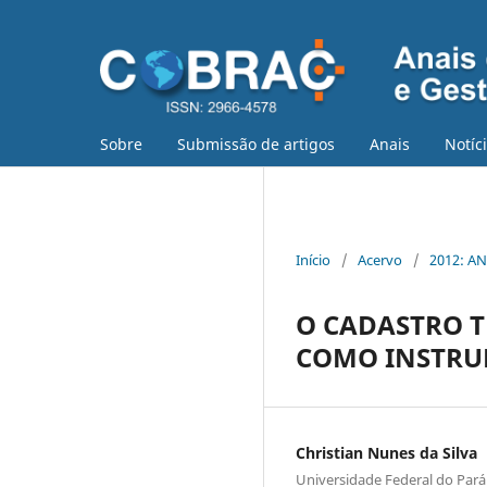
Sobre
Submissão de artigos
Anais
Notíc
Início
/
Acervo
/
2012: AN
O CADASTRO T
COMO INSTRU
Christian Nunes da Silva
Universidade Federal do Par