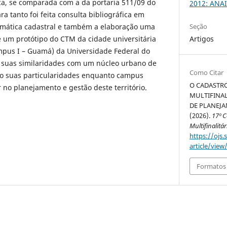
ca, se comparada com a da portaria 511/09 do
2012: ANAI
ra tanto foi feita consulta bibliográfica em
mática cadastral e também a elaboração uma
Seção
 um protótipo do CTM da cidade universitária
Artigos
ampus I – Guamá) da Universidade Federal do
 suas similaridades com um núcleo urbano de
Como Citar
o suas particularidades enquanto campus
O CADASTRO
ar no planejamento e gestão deste território.
MULTIFINA
DE PLANEJA
(2026).
17º 
Multifinalitár
https://ojs.
article/view
Formatos 